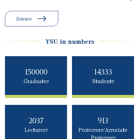
YSU in numbers
150000
14333
Graduates
Students
2037
913
Lecturers
Professors/Associate
Professors