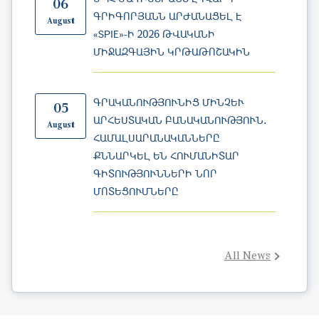
ՄԻՋԱԶԳԱՅԻՆ ԿՐԹԱԹՈՇԱԿԻՆ
ԳՐԱԿԱՆՈՒԹՅՈՒՆԻՑ ՄԻՆՉԵՒ Ա
05
ՐՀԵՍՏԱԿԱՆ ԲԱՆԱԿԱՆՈՒԹՅՈՒՆ․ Հ
August
ԱՄԱԼՍԱՐԱՆԱԿԱՆՆԵՐԸ Ք
ՆՆԱՐԿԵԼ ԵՆ ՀՈՒՄԱՆԻՏԱՐ Գ
ԻՏՈՒԹՅՈՒՆՆԵՐԻ ՆՈՐ Մ
ՈՏԵՑՈՒՄՆԵՐԸ
All News
Education at Yerevan State University