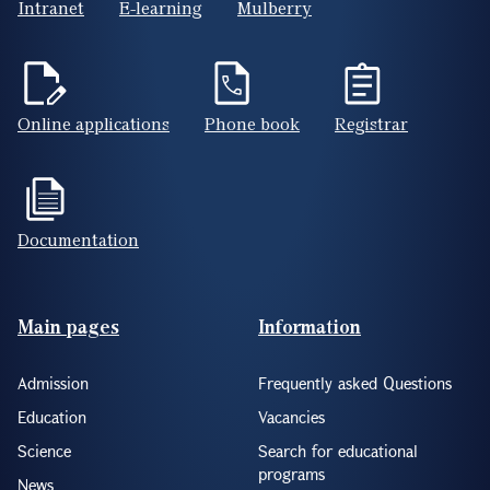
Intranet
E-learning
Mulberry
Online applications
Phone book
Registrar
Documentation
Footer(ENG)
Main pages
Information
Admission
Frequently asked Questions
Education
Vacancies
Science
Search for educational
programs
News