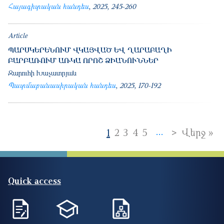
Հայագիտական հանդես
2025
245-260
Article
ՊԱՐՍԿԵՐԵՆՈՒՄ ՎԿԱՅՎԱԾ ԵՎ ՂԱՐԱԲԱՂԻ
ԲԱՐԲԱՌՈՒՄ ԱՌԿԱ ՈՐՈՇ ՁԻԱՆՈՒՆՆԵՐ
Զարուհի Խաչատրյան
Պատմաբանասիրական հանդես
2025
170-192
Pagination
Next page
>
La
1
2
3
4
5
Վերջ »
…
Quick access