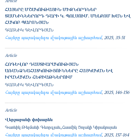
Article
ՀԱՅԵՐԸ ՄՇԱԿՈՒԹԱՅԻՆ ՄԻՋՆՈՐԴՆԵՐ
ՏԱՍՆԻՆՆԵՐՈՐԴ ԴԱՐԻ Կ. ՊՈԼՍՈՒՄ. ՄԵԼՔՈՄ ԽԱՆ ԵՎ
ՀԱԿՈԲ ՊԱՐՈՆՅԱՆ
ԳԱՌՆԻԿ ԳԵՎՈՐԳՅԱՆ
Հայերը պարսկալեզու մշակութային աշխարհում
2025
35-51
Article
ՀՈԳԵՎՈՐ ԴԱՍՏԻԱՐԱԿՈՒԹՅԱՆ
ԱՌԱՆՁՆԱՀԱՏԿՈՒԹՅՈՒՆՆԵՐԸ ՀԱՅԿԱԿԱՆ ԵՎ
ԻՐԱՆԱԿԱՆ ՀԵՔԻԱԹՆԵՐՈՒՄ
ԳԱՌՆԻԿ ԳԵՎՈՐԳՅԱՆ
Հայերը պարսկալեզու մշակութային աշխարհում
2025
146-156
Article
Վերջաբանի փոխարեն
Գառնիկ Թելմանի Գևորգյան
Հասմիկ Ցոլակի Կիրակոսյան
Հայերը պարսկալեզու մշակութային աշխարհում
2025
157-164