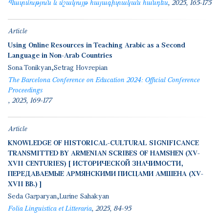
Պատմություն և մշակույթ հայագիտական հանդես
2025
165-175
Article
Using Online Resources in Teaching Arabic as a Second
Language in Non-Arab Countries
Sona Tonikyan
Setrag Hovsepian
The Barcelona Conference on Education 2024: Official Conference
Proceedings
2025
169-177
Article
KNOWLEDGE OF HISTORICAL-CULTURAL SIGNIFICANCE
TRANSMITTED BY ARMENIAN SCRIBES OF HAMSHEN (XV-
XVII CENTURIES) [ ИСТОРИЧЕСКОЙ ЗНАЧИМОСТИ,
ПЕРЕДАВАЕМЫЕ АРМЯНСКИМИ ПИСЦАМИ АМШЕНА (XV-
XVII ВВ.) ]
Seda Gasparyan
Lusine Sahakyan
Folia Linguistica et Litteraria
2025
84-95