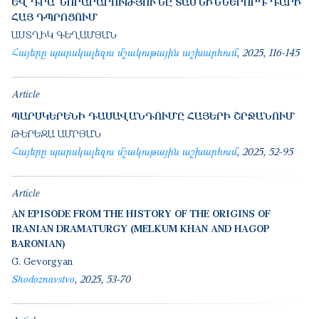
ԵՎ ԴՐԱ ՆՈՐԱՐԱՐՈՒԹՅՈՒՆԸ ՏԱՍՆԻՆՆԵՐՈՐԴ ԴԱՐԻ
ՀԱՅ ԴՊՐՈՑՈՒՄ
ԱՍՏՂԻԿ ԳԵՂԱՄՅԱՆ
Հայերը պարսկալեզու մշակութային աշխարհում
2025
116-145
Article
ՊԱՐՍԿԵՐԵՆԻ ԴԱՍԱՎԱՆԴՈՒՄԸ ՀԱՅԵՐԻ ՇՐՋԱՆՈՒՄ
ԹԵՐԵԶԱ ԱՄՐՅԱՆ
Հայերը պարսկալեզու մշակութային աշխարհում
2025
52-95
Article
AN EPISODE FROM THE HISTORY OF THE ORIGINS OF
IRANIAN DRAMATURGY (MELKUM KHAN AND HAGOP
BARONIAN)
G. Gevorgyan
Shodoznavstvo
2025
53-70