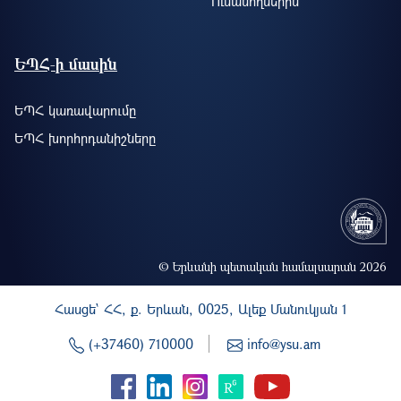
Ուսանողներին
ԵՊՀ-ի մասին
ԵՊՀ կառավարումը
ԵՊՀ խորհրդանիշները
© Երևանի պետական համալսարան 2026
Հասցե` ՀՀ, ք. Երևան, 0025, Ալեք Մանուկյան 1
(+37460) 710000
info@ysu.am