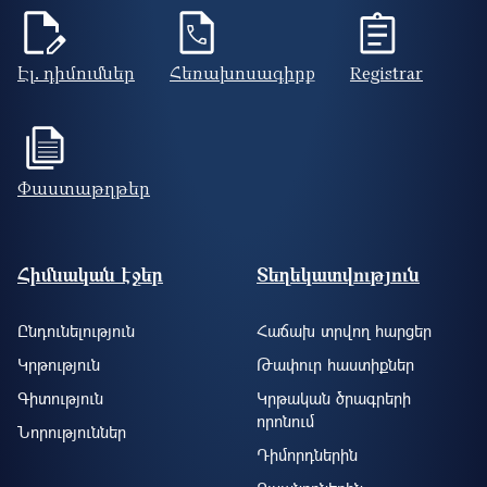
Էլ. դիմումներ
Հեռախոսագիրք
Registrar
Փաստաթղթեր
Footer site information
Հիմնական էջեր
Տեղեկատվություն
Ընդունելություն
Հաճախ տրվող հարցեր
Կրթություն
Թափուր հաստիքներ
Գիտություն
Կրթական ծրագրերի
որոնում
Նորություններ
Դիմորդներին