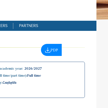
RERS
PARTNERS
PDF
academic year:
2026/2027
l time/part time):
Full time
y:
Հայերեն