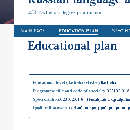
Bachelor's degree programme
MAIN PAGE
EDUCATION PLAN
SPECIFI
Educational plan
Educational level (Bachelor/Master):
Bachelor
Programme title and code of specialty:
023102.01.
Specialization:
023102.01.6 - Ռուսերեն և գրականո
Qualification awarded:
Բանասիրության բակալավ