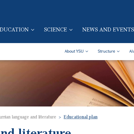
Skip to main content
DUCATION
SCIENCE
NEWS AND EVENTS
TION (ENG)
Secondary Navigatio
About YSU
Structure
Al
ssian language and literature
Educational plan
nd literature