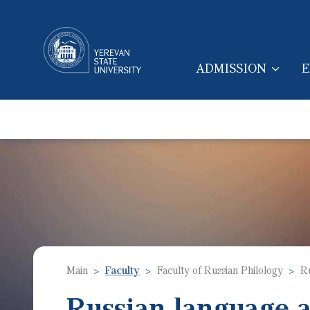
ADMISSION
E
MAIN NAVIGA
Main
Faculty
Faculty of Russian Philology
Ru
Russian language a