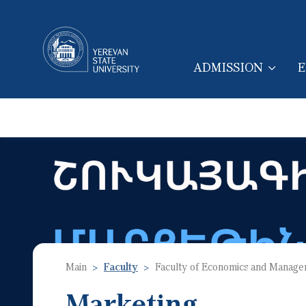
ADMISSION
E
MAIN NAVIGA
Main
Faculty
Faculty of Economics and Manag
Marketing