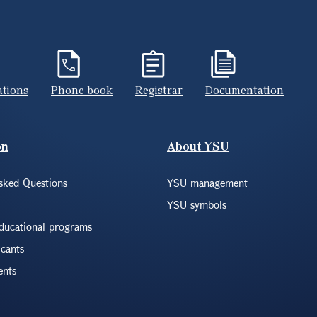
ations
Phone book
Registrar
Documentation
on
About YSU
sked Questions
YSU management
YSU symbols
educational programs
icants
ents