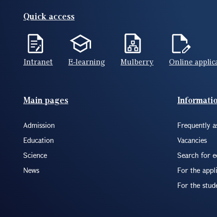
Quick access
Intranet
E-learning
Mulberry
Online applic
Footer(ENG)
Main pages
Informati
Admission
Frequently a
Education
Vacancies
Science
Search for 
News
For the appl
For the stud