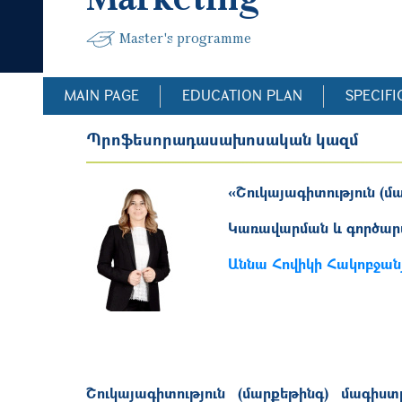
Master's programme
MAIN PAGE
EDUCATION PLAN
SPECIFI
Պրոֆեսորադասախոսական կազմ
Image
«
Շուկայագիտություն (մ
Կառավարման և գործարար
Աննա Հովիկի Հակոբջան
Շուկայագիտություն
(
մարքեթինգ
)
մագիստ