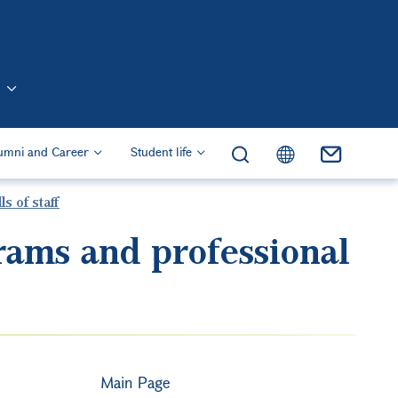
n (Eng)
umni and Career
Student life
s of staff
ams and professional
Main Page