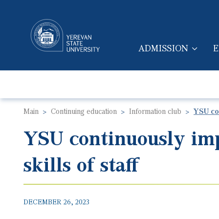
ADMISSION
E
MAIN NAVIGA
Main
Continuing education
Information club
YSU con
YSU continuously imp
skills of staff
DECEMBER 26, 2023