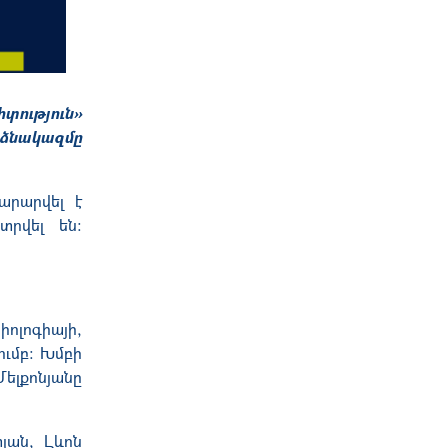
տություն»
ձնակազմը
տարարվ
ել է
տրվել են
:
իոլոգիայի,
ու
մբ: Խմբի
Մելքոնյանը
յան, Լևոն