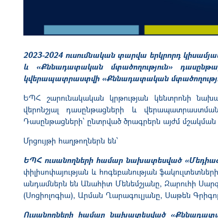
2023-2024 ուսումնական տարվա երկրորդ կիսամյա
և «Քննադատական մտածողություն» դասընթ
կվերապատրաստվի «Քննադատական մտածողությու
ԵՊՀ շարունակական կրթության կենտրոնի նախա
վերոնշյալ դասընթացների և վերապատրաստմ
Դ
ասընթացների
՝
ընտրված ծրագրերն այժմ մշակման փ
Մրցույթի հաղթողներն են՝
ԵՊՀ ուսանողների համար նախատեսված «Մեդիագ
փիլիսոփայության և հոգեբանության ֆակուլտետնե
անդամներն են Անահիտ Մենեմշյանը, Զարուհի Սարգս
(Սոցիոլոգիա), Արման Ղարագուլյանը, Սաթեն Գրիգորյ
Ուսանողների համար նախատեսված «Քննադատա