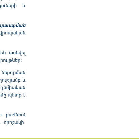
զուների և
տրաստման
Եվրոպական
 են առնվել
րույթներ:
 ներդրման
ությամբ և
ադեմիական
մը պետք է
» բաժնում
ւ
որոշակի