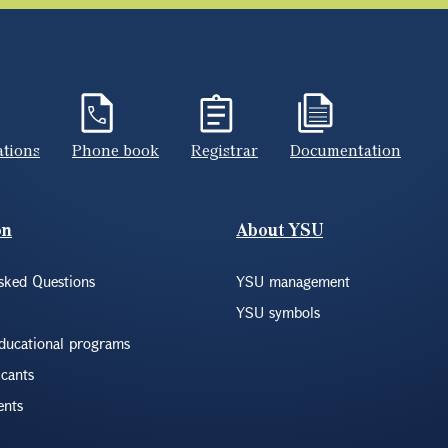
ations
Phone book
Registrar
Documentation
on
About YSU
sked Questions
YSU management
YSU symbols
educational programs
icants
ents