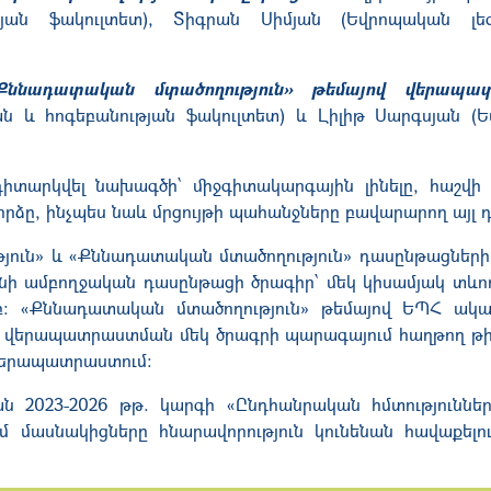
թյան ֆակուլտետ), Տիգրան Սիմյան (Եվրոպական լե
նադատական մտածողություն» թեմայով վերապա
ան և հոգեբանության ֆակուլտետ) և Լիլիթ Սարգսյան (
դիտարկվել
նախագծի՝
միջգիտակարգային
լինելը
, հաշվի
որձը,
ինչպես նաև մրցույթի պահանջները բավարարող այլ դ
թյուն» և «Քննադատական մտածողություն» դասընթացների
ի ամբողջական դասընթացի ծրագիր՝ մեկ կիսամյակ տևող
: «Քննադատական մտածողություն» թեմայով ԵՊՀ ակ
ր վերապատրաստման մեկ ծրագրի պարագայում
հաղթող
թի
վերապատրաստում:
2023-2026 թթ. կարգի «Ընդհանրական հմտություններ
մ մասնակիցները հնարավորություն
կ
ունեն
ան
հավաքելո