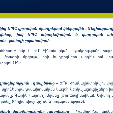
կից ԵՊՀ կրթական ծրագրերում կներդրվեն «Մեդիագրագի
ացները, իսկ ԵՊՀ ակադեմիական և վարչական ան
ն» թեմայի շրջանակում։
ձեռնությամբ և ԵՄ ֆինանսական աջակցությամբ հայ
ան ծրագրի
մրցույթ
, որ
ի հաղթող
ներն
արդեն իսկ ըն
ուլում են:
րագիտություն» դասընթաց
–
ԵՊՀ ժուռնալիստիկայի, սոց
րի պրոֆեսորադասախոսական կազմի ներկայացուցիչների խ
յանը, Գարիկ Հարությունյանը (Ժուռնալիստիկա), Նվարդ 
անը (Փիլիսոփայություն և հոգեբանություն):
կան մտածողություն» դասընթաց
–
Դավիթ Հայրապետ