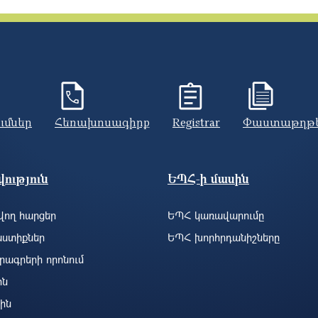
ումներ
Հեռախոսագիրք
Registrar
Փաստաթղթ
ություն
ԵՊՀ-ի մասին
ող հարցեր
ԵՊՀ կառավարումը
ստիքներ
ԵՊՀ խորհրդանիշները
րագրերի որոնում
ին
ին