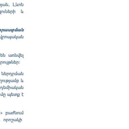
յան, Լևոն
զուների և
տրաստման
Եվրոպական
 են առնվել
րույթներ:
 ներդրման
ությամբ և
ադեմիական
մը պետք է
» բաժնում
ւ
որոշակի