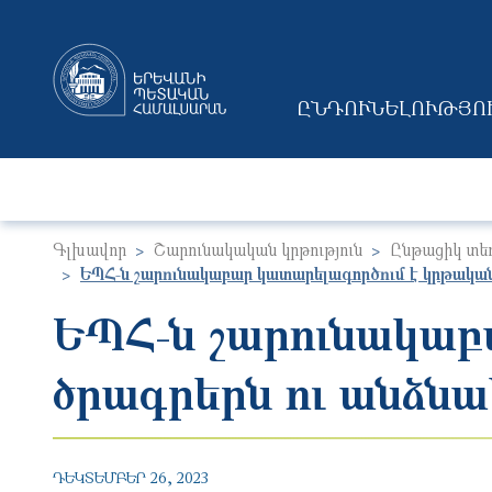
ԸՆԴՈՒՆԵԼՈՒԹՅՈ
MAIN NAVIGAT
Գլխավոր
Շարունակական կրթություն
Ընթացիկ տե
ԵՊՀ-ն շարունակաբար կատարելագործում է կրթակա
ԵՊՀ-ն շարունակաբ
ծրագրերն ու անձն
ԴԵԿՏԵՄԲԵՐ 26, 2023