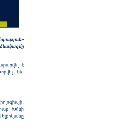
տություն»
ձնակազմը
տարարվ
ել է
տրվել են
:
իոլոգիայի,
ու
մբ: Խմբի
Մելքոնյանը