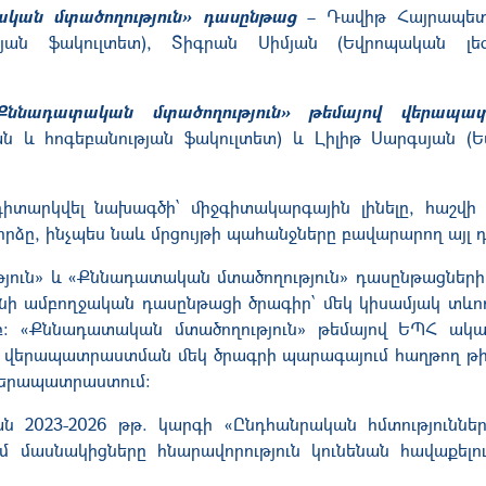
կան մտածողություն» դասընթաց
–
Դավիթ Հայրապետ
թյան ֆակուլտետ), Տիգրան Սիմյան (Եվրոպական լե
նադատական մտածողություն» թեմայով վերապա
ան և հոգեբանության ֆակուլտետ) և Լիլիթ Սարգսյան (
դիտարկվել
նախագծի՝
միջգիտակարգային
լինելը
, հաշվի
որձը,
ինչպես նաև մրցույթի պահանջները բավարարող այլ դ
թյուն» և «Քննադատական մտածողություն» դասընթացների
ի ամբողջական դասընթացի ծրագիր՝ մեկ կիսամյակ տևող
: «Քննադատական մտածողություն» թեմայով ԵՊՀ ակ
ր վերապատրաստման մեկ ծրագրի պարագայում
հաղթող
թի
վերապատրաստում:
2023-2026 թթ. կարգի «Ընդհանրական հմտություններ
մ մասնակիցները հնարավորություն
կ
ունեն
ան
հավաքելո