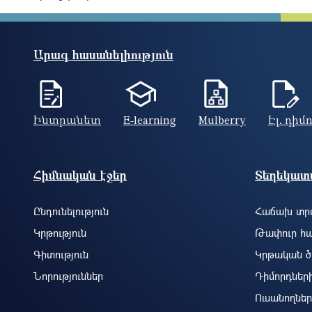
Արագ հասանելիություն
Ինտրանետ
E-learning
Mulberry
Էլ. դիմ
Footer site information
Հիմնական էջեր
Տեղեկատվ
Ընդունելություն
Հաճախ տրվ
Կրթություն
Թափուր հա
Գիտություն
Կրթական ծ
Նորություններ
Դիմորդներ
Ուսանողներ