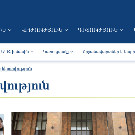
Skip to main content
ՒՆ
ԿՐԹՈՒԹՅՈՒՆ
ԳԻՏՈՒԹՅՈՒՆ
ION (ARM)
Secondary navigation (Arm)
ԵՊՀ-ի մասին
Կառուցվածք
Շրջանավարտներ և կար
ղեկատվություն
ություն