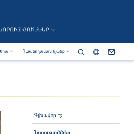
ՆՈՐՈՒԹՅՈՒՆՆԵՐ
իերա
Ուսանողական կյանք
Գլխավոր էջ
Նորություններ