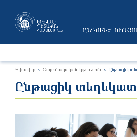
ԸՆԴՈՒՆԵԼՈՒԹՅՈ
MAIN NAVIGAT
Գլխավոր
Շարունակական կրթություն
Ընթացիկ տե
Ընթացիկ տեղեկատվ