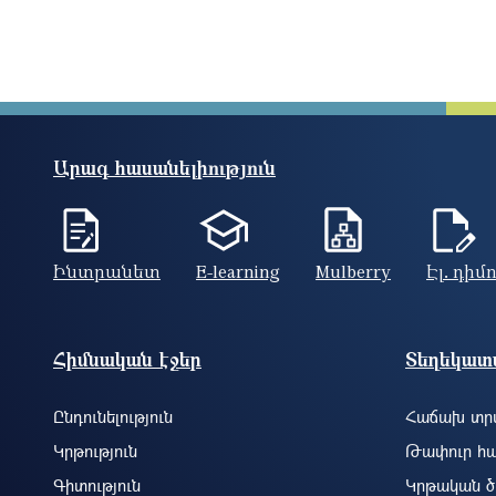
Pagination
Արագ հասանելիություն
Ինտրանետ
E-learning
Mulberry
Էլ. դիմ
Footer site information
Հիմնական էջեր
Տեղեկատվ
Ընդունելություն
Հաճախ տրվ
Կրթություն
Թափուր հա
Գիտություն
Կրթական ծ