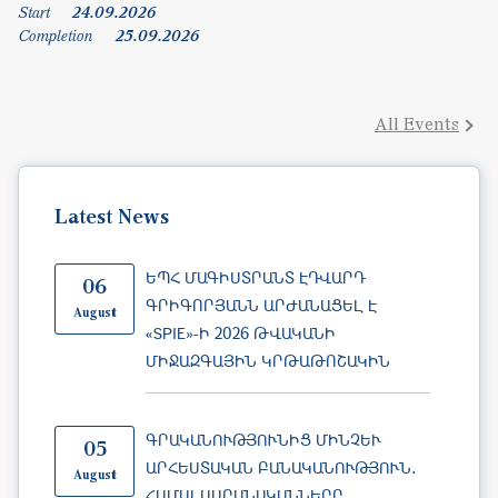
All Events
Latest News
ԵՊՀ ՄԱԳԻՍՏՐԱՆՏ ԷԴՎԱՐԴ
06
ԳՐԻԳՈՐՅԱՆՆ ԱՐԺԱՆԱՑԵԼ Է
August
«SPIE»-Ի 2026 ԹՎԱԿԱՆԻ
ՄԻՋԱԶԳԱՅԻՆ ԿՐԹԱԹՈՇԱԿԻՆ
ԳՐԱԿԱՆՈՒԹՅՈՒՆԻՑ ՄԻՆՉԵՒ Ա
05
ՐՀԵՍՏԱԿԱՆ ԲԱՆԱԿԱՆՈՒԹՅՈՒՆ․ Հ
August
ԱՄԱԼՍԱՐԱՆԱԿԱՆՆԵՐԸ Ք
ՆՆԱՐԿԵԼ ԵՆ ՀՈՒՄԱՆԻՏԱՐ Գ
ԻՏՈՒԹՅՈՒՆՆԵՐԻ ՆՈՐ Մ