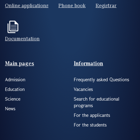
Documentation
Footer(ENG)
Main pages
Information
Admission
Frequently asked Questions
Education
Vacancies
Science
Search for educational
programs
News
For the applicants
For the students
About YSU