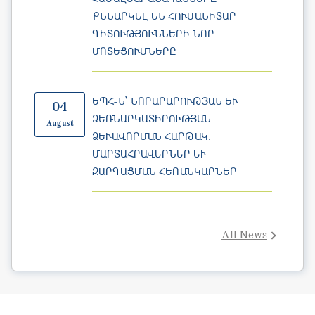
ՈՏԵՑՈՒՄՆԵՐԸ
ԵՊՀ-Ն՝ ՆՈՐԱՐԱՐՈՒԹՅԱՆ ԵՒ Ձ
04
ԵՌՆԱՐԿԱՏԻՐՈՒԹՅԱՆ Ձ
August
ԵՒԱՎՈՐՄԱՆ ՀԱՐԹԱԿ. ՄԱ
ՐՏԱՀՐԱՎԵՐՆԵՐ ԵՒ ԶԱՐ
ԳԱՑՄԱՆ ՀԵՌԱՆԿԱՐՆԵՐ
All News
Education at Yerevan State University