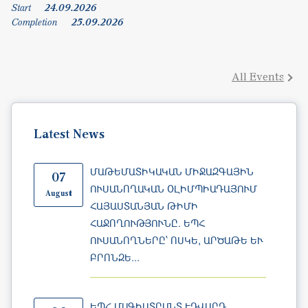
All Events
Latest News
ՄԱԹԵՄԱՏԻԿԱԿԱՆ ՄԻՋԱԶԳԱՅԻՆ
07
ՈՒՍԱՆՈՂԱԿԱՆ ՕԼԻՄՊԻԱԴԱՅՈՒՄ
August
ՀԱՅԱՍՏԱՆՅԱՆ ԹԻՄԻ
ՀԱՋՈՂՈՒԹՅՈՒՆԸ. ԵՊՀ
ՈՒՍԱՆՈՂՆԵՐԸ՝ ՈՍԿԵ, ԱՐԾԱԹԵ ԵՒ Բ
ՐՈՆԶԵ...
ԵՊՀ ՄԱԳԻՍՏՐԱՆՏ ԷԴՎԱՐԴ
06
ԳՐԻԳՈՐՅԱՆՆ ԱՐԺԱՆԱՑԵԼ Է
August
«SPIE»-Ի 2026 ԹՎԱԿԱՆԻ