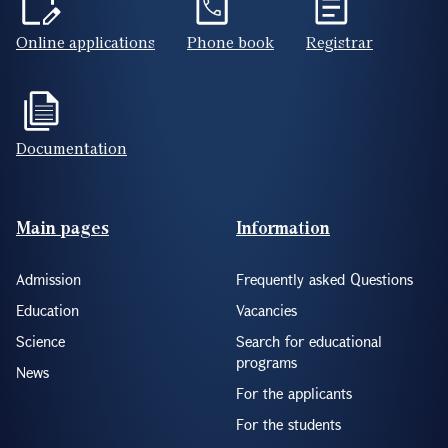
Documentation
Footer(ENG)
Main pages
Information
Admission
Frequently asked Questions
Education
Vacancies
Science
Search for educational
programs
News
For the applicants
For the students
About YSU