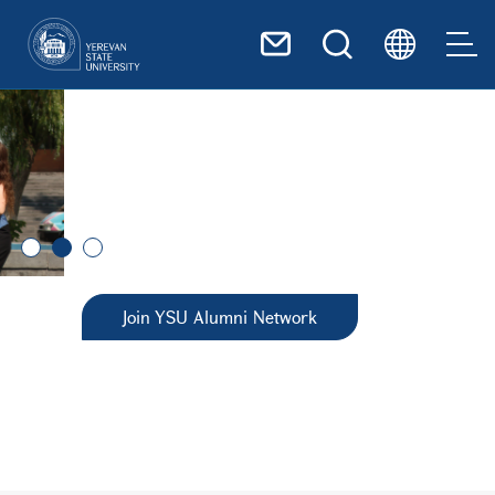
Skip to main content
Join YSU Alumni Network
Upcoming Events