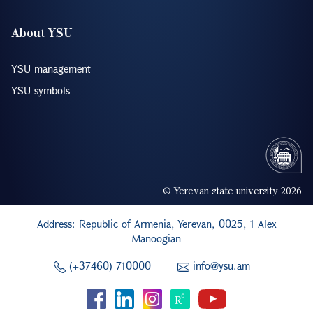
YSU management
YSU symbols
© Yerevan state university 2026
Address: Republic of Armenia, Yerevan, 0025, 1 Alex
Manoogian
(+37460) 710000
info@ysu.am