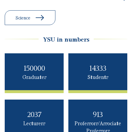
YSU in numbers
150000
14333
Graduates
Students
2037
913
Lecturers
Professors/Associate
Professors