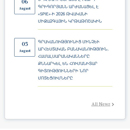
ՄԻՋԱԶԳԱՅԻՆ ԿՐԹԱԹՈՇԱԿԻՆ
ԳՐԱԿԱՆՈՒԹՅՈՒՆԻՑ ՄԻՆՉԵՒ Ա
05
ՐՀԵՍՏԱԿԱՆ ԲԱՆԱԿԱՆՈՒԹՅՈՒՆ․ Հ
August
ԱՄԱԼՍԱՐԱՆԱԿԱՆՆԵՐԸ Ք
ՆՆԱՐԿԵԼ ԵՆ ՀՈՒՄԱՆԻՏԱՐ Գ
ԻՏՈՒԹՅՈՒՆՆԵՐԻ ՆՈՐ Մ
ՈՏԵՑՈՒՄՆԵՐԸ
All News
Education at Yerevan State University