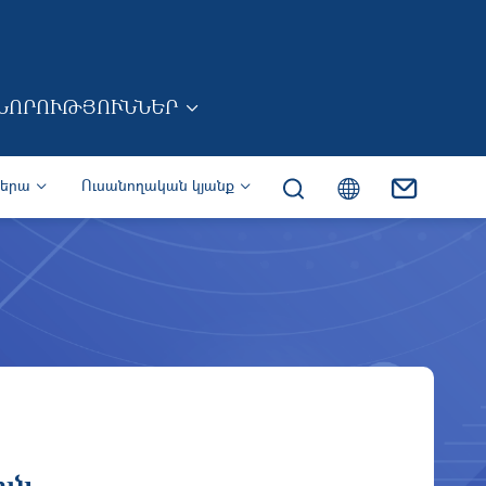
ՆՈՐՈՒԹՅՈՒՆՆԵՐ
իերա
Ուսանողական կյանք
ւն