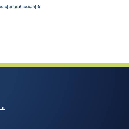
 հեռախոսահամարին։
եր