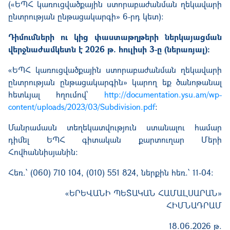
(«ԵՊՀ կառուցվածքային ստորաբաժանման ղեկավարի
ընտրության ընթացա­կարգի» 6-րդ կետ):
Դիմումների ու կից փաստաթղթերի ներկայացման
վերջնաժամկետն է 2026 թ. հուլիսի 3-ը (ներառյալ):
«ԵՊՀ կառուցվածքային ստորաբաժանման ղեկավարի
ընտրության ընթա­ցա­կար­գին» կարող եք ծանոթանալ
հետևյալ հղումով՝
http://documentation.ysu.am/wp-
content/uploads/2023/03/Subdivision.pdf
:
Մանրամասն տեղեկատվություն ստանալու համար
դիմել ԵՊՀ գիտական քարտուղար Մերի
Հովհաննիսյանին:
Հեռ.՝ (060) 710 104, (010) 551 824, ներքին հեռ.՝ 11-04:
«ԵՐԵՎԱՆԻ ՊԵՏԱԿԱՆ ՀԱՄԱԼՍԱՐԱՆ»
ՀԻՄՆԱԴՐԱՄ
18.06
.202
6
թ.