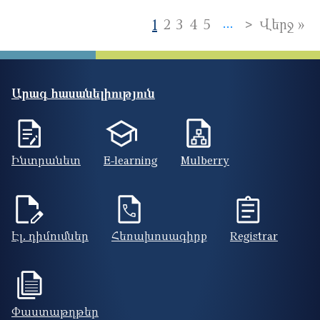
Pagination
Next page
>
La
1
2
3
4
5
Վերջ »
…
Արագ հասանելիություն
Ինտրանետ
E-learning
Mulberry
Էլ. դիմումներ
Հեռախոսագիրք
Registrar
Փաստաթղթեր