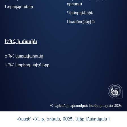
որոնում
Նորություններ
Դիմորդներին
Ուսանողներին
ԵՊՀ-ի մասին
ԵՊՀ կառավարումը
ԵՊՀ խորհրդանիշները
© Երևանի պետական համալսարան 2026
Հասցե` ՀՀ, ք. Երևան, 0025, Ալեք Մանուկյան 1