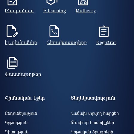
Ինտրանետ
E-learning
Mulberry
Էլ. դիմումներ
Հեռախոսագիրք
Registrar
Փաստաթղթեր
Footer site information
Հիմնական էջեր
Տեղեկատվություն
Ընդունելություն
Հաճախ տրվող հարցեր
Կրթություն
Թափուր հաստիքներ
Գիտություն
Կրթական ծրագրերի