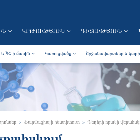
Skip to main content
ՒՆ
ԿՐԹՈՒԹՅՈՒՆ
ԳԻՏՈՒԹՅՈՒՆ
ION (ARM)
Secondary navigation (Arm)
ԵՊՀ-ի մասին
Կառուցվածք
Շրջանավարտներ և կար
տրոններ
Ֆարմացիայի ինստիտուտ
Դեղերի որակի վերահսկ
երահսկում