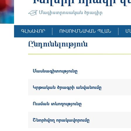
Մագիստրոսական ծրագիր
ԳԼԽԱՎՈՐ
ՈՒՍՈՒՄՆԱԿԱՆ ՊԼԱՆ
Մ
Ընդունելություն
Մասնագիտությունը
Կրթական ծրագրի անվանումը
Ուսման տևողությունը
Շնորհվող որակավորումը