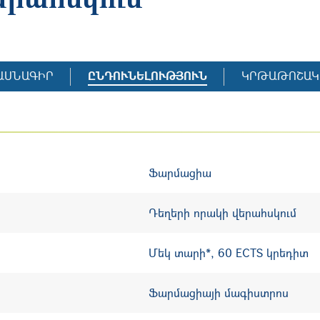
ԱՍՆԱԳԻՐ
ԸՆԴՈՒՆԵԼՈՒԹՅՈՒՆ
ԿՐԹԱԹՈՇԱԿ
Ֆարմացիա
Դեղերի որակի վերահսկում
Մեկ տարի
*
, 60 ECTS կրեդիտ
Ֆարմացիայի մագիստրոս