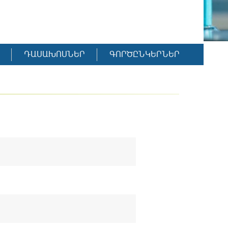
ԴԱՍԱԽՈՍՆԵՐ
ԳՈՐԾԸՆԿԵՐՆԵՐ