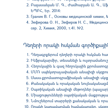
Բալասանյան Մ. Գ., Ժամհարյան Ա. Գ., Ա
ԵՊԲՀ, Եր. 2014:
Граник В. Г., Основы медицинской химии, М
Зефирова О. Н., Зефиров Н. С., Медицинск
сер. 2, Химия, 2000, т.41. №2.
Դեղերի որակի հսկման գործիքայ
Դեղագրքերում դեղերի որակի հսկման համ
Ինֆրակարմիր, տեսանելի և ուլտրամանո
Հեղուկային և գազ հեղուկային քրոմատո
ՄՄՌ սպեկտրաչափական անալիզի սկզբու
Մասս-քրոմատոգրաֆիական անալիզի սկզբ
Քանակական և որակական նույնականացման
Օպտիկական անալիզի մեթոդներ (պալյար
Միացությունների օպտիկական մաքրությ
Նմուշներում տարրերի քանակական և որա
Որակի կառավարման համակարգեր, սկզբո