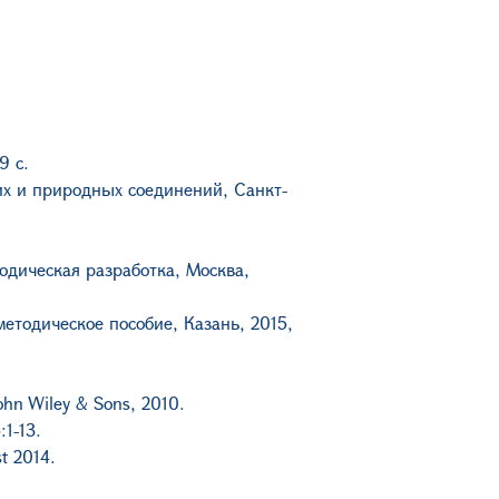
9 с.
ких и природных соединений, Санкт-
одическая разработка, Москва,
етодическое пособие, Казань, 2015,
John Wiley & Sons, 2010.
:1-13.
t 2014.