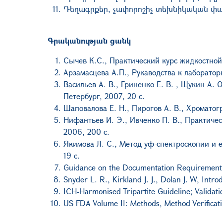
Դեղագրքեր, չափորոշիչ տեխնիկական փ
Գրականության ցանկ
Сычев К.С., Практический курс жидкостной
Арзамасцева А.П., Рукаводства к лаборато
Васильев А. В., Гриненко Е. В. , Щукин А.
Петербург, 2007, 20 с.
Шаповалова Е. Н., Пирогов А. В., Хроматог
Нифантьев И. Э., Ивченко П. В․, Практиче
2006, 200 с.
Якимова Л. С., Метод уф-спектроскопии и 
19 с.
Guidance on the Documentation Requirement
Snyder L. R., Kirkland J. J., Dolan J. W, In
ICH-Harmonised Tripartite Guideline; Validati
US FDA Volume II: Methods, Method Verificat