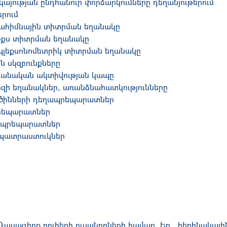
այության ընդհանուր փորձարկումները դեղանյութերում
երում
վահիմնային տիտրման եղանակը
օքս տիտրման եղանակը
պլեքսոնոմետրիկ տիտրման եղանակը
 սկզբունքները
աբանական ակտիվության կապը
իզի եղանակներ, առանձնահատկությունները
ածինների դեղապրեպարատներ
րեպարատներ
ղապրեպարատներ
ապատրաստուկներ
ասագիրք բուհերի ուսանողների համար, Եր., hեղինակային