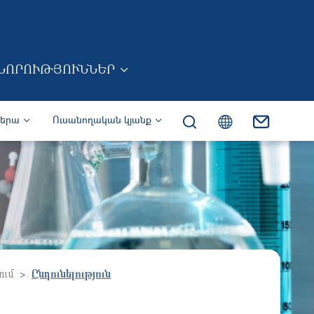
ՆՈՐՈՒԹՅՈՒՆՆԵՐ
իերա
Ուսանողական կյանք
ում
Ընդունելություն