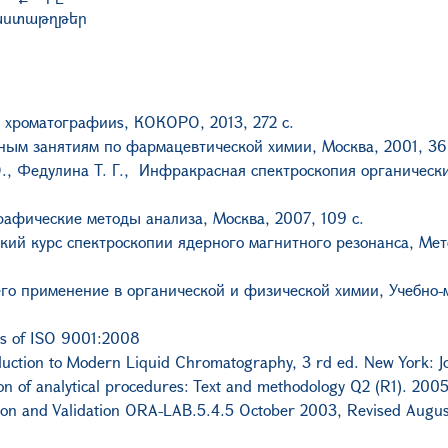
աստաթղթեր
 хроматографииs, КОКОРО, 2013, 272 с.
рным занятиям по фармацевтической xимии, Москва, 2001, 36
 О., Федулина Т. Г., Инфракрасная спектроскопия органичес
рафические методы анализа, Москва, 2007, 109 с.
ский курс спектроскопии ядерного магнитного резонанса, Мет
его применение в органической и физической химии, Учебно-м
s of ISO 9001:2008
troduction to Modern Liquid Chromatography, 3 rd ed. New York: 
on of analytical procedures: Text and methodology Q2 (R1). 2005
ion and Validation ORA-LAB.5.4.5 October 2003, Revised Augus