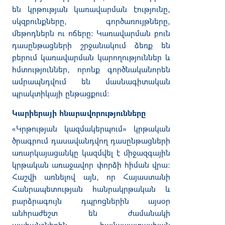
են
կրթության
կառավարման
էությունը
,
սկզբունքները
,
գործառույթները
,
մեթոդներն
ու
ոճերը։
Կառավարման
բուն
դասընթացների
շրջանակում
ձեռք
են
բերում
կառավարման
կարողություններ
և
հմտություններ
,
որոնք
գործնականորեն
ամրապնդվում
են
մասնագիտական
պրակտիկայի
ընթացքում
։
Կարիերայի հնարավորությունները
«
Կրթության
կազմակերպում
»
կրթական
ծրագրում
դասավանդվող
դասընթացների
առարկայացանկը
կազմվել
է
միջազգային
կրթական
առաջավոր
փորձի
հիման
վրա։
Հաշվի
առնելով
այն
,
որ
Հայաստանի
Հանրապետության
հանրակրթական
և
բարձրագույն
դպրոցներին
այսօր
անհրաժեշտ
են
ժամանակի
պահանջներին
համապատասխան