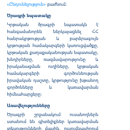
«Ընդունելություն»
բաժնում:
Ծրագրի նպատակը
Կրթական
ծրագրի
նպատակն
է
հանգամանորեն
ներկայացնել
ՀՀ
հանրակրթության
և
բարձրագույն
կրթության
համակարգերի
կառուցվածքը
,
կրթական
քաղաքականության
նպատակը
,
խնդիրները
,
ռազմավարությունը
և
իրականացման
ուղիները
,
կրթական
համակարգերի
գործունեության
իրավական
դաշտը
,
կրթությունը
խթանող
գործոնները
և
կառավարման
հիմնահարցերը
։
Առավելությունները
Ծրագրի
շրջանակում
ուսանողներն
ստանում
են
գիտելիքներ
կառավարման
տեսությունների
մասին
,
ուսումնասիրում