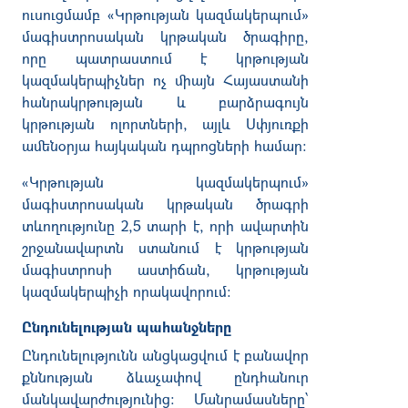
ուսուցմամբ
«
Կրթության
կազմակերպում
»
մագիստրոսական
կրթական
ծրագիրը
,
որը
պատրաստում
է
կրթության
կազմակերպիչներ
ոչ
միայն
Հայաստանի
հանրակրթության
և
բարձրագույն
կրթության
ոլորտների
,
այլև
Սփյուռքի
ամենօրյա
հայկական
դպրոցների
համար։
«
Կրթության
կազմակերպում
»
մագիստրոսական
կրթական
ծրագրի
տևողությունը
2,5
տարի
է
,
որի
ավարտին
շրջանավարտն
ստանում
է
կրթության
մագիստրոսի
աստիճան
,
կրթության
կազմակերպիչի
որակավորում
։
Ընդունելության պահանջները
Ընդունելությունն անցկացվում է բանավոր
քննության ձևաչափով ընդհանուր
մանկավարժությունից:
Մանրամասները՝