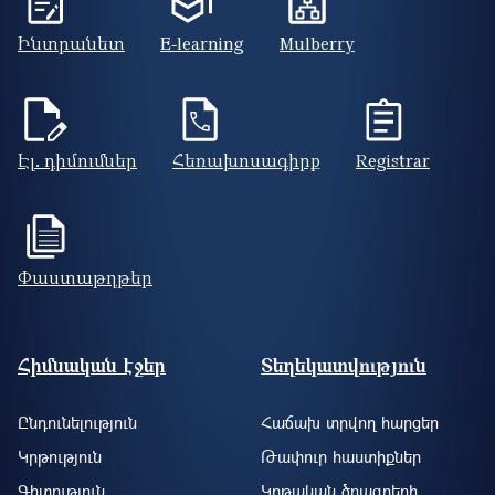
Ինտրանետ
E-learning
Mulberry
Էլ. դիմումներ
Հեռախոսագիրք
Registrar
Փաստաթղթեր
Footer site information
Հիմնական էջեր
Տեղեկատվություն
Ընդունելություն
Հաճախ տրվող հարցեր
Կրթություն
Թափուր հաստիքներ
Գիտություն
Կրթական ծրագրերի