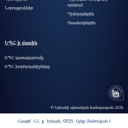
որոնում
Նորություններ
Դիմորդներին
Ուսանողներին
ԵՊՀ-ի մասին
ԵՊՀ կառավարումը
ԵՊՀ խորհրդանիշները
© Երևանի պետական համալսարան 2026
Հասցե` ՀՀ, ք. Երևան, 0025, Ալեք Մանուկյան 1