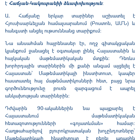
է
Հաճյան-Կակուտանիի ձևափոխություն
։
Ա. Հաճյանը երկար տարիներ աշխատել է
Հյուսիսարևելյան համալսարանում (Բոստոն, ԱՄՆ) և
հանգստի անցել ութսուննանց տարիքում:
Նա անսահման հայրենասեր էր, ողջ գիտակցական
կյանքում ջանացել է օգտակար լինել Հայաստանին և
հայկական մաթեմատիկական մտքին։ Դեռևս
խորհրդային տարիներին մի քանի անգամ այցելել է
Հայաստան՝ Մաթեմատիկայի ինստիտուտ, կապեր
հաստատել հայ մաթեմատիկոսների հետ, բայց նրա
գործունեությունը բուռն զարգացում է ապրել
անկախության տարիներին։
Դժվարին 90-ականներին նա պայքարել է
Հայաստանում մաթեմատիկական
հետազոտությունների «գոյատևման» համար:
Հաղթահարելով բյուրոկրատական խոչընդոտները՝
Մաթեմատիկայի ինստիտուտ է բերել առաջին