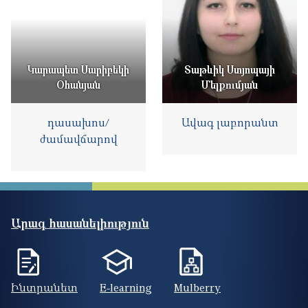
Կարապետ Սարիբեկի
Տաթևիկ Ստյոպայի
Օհանյան
Մելքումյան
դասախոս/
Ավագ լաբորանտ
ժամավճարով
Արագ հասանելիություն
Ինտրանետ
E-learning
Mulberry