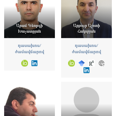
Արամ Գևորգի
Արթուր Աշոտի
Խաչատրյան
Հակոբյան
դասախոս/
դասախոս/
ժամավճարով
ժամավճարով