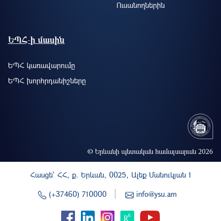
Ուսանողներին
ԵՊՀ-ի մասին
ԵՊՀ կառավարումը
ԵՊՀ խորհրդանիշները
© Երևանի պետական համալսարան 2026
Հասցե` ՀՀ, ք. Երևան, 0025, Ալեք Մանուկյան 1
(+37460) 710000
info@ysu.am