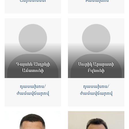
Գայանե Անդրեյի
Սուրիկ Արարատի
Ամատունի
Բզնունի
դասախոս/
դասախոս/
ժամավճարով
ժամավճարով