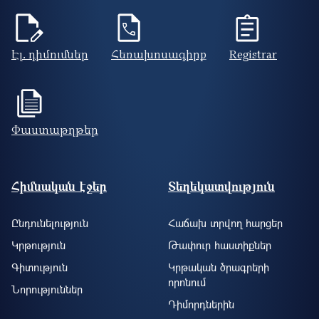
Էլ. դիմումներ
Հեռախոսագիրք
Registrar
Փաստաթղթեր
Footer site information
Հիմնական էջեր
Տեղեկատվություն
Ընդունելություն
Հաճախ տրվող հարցեր
Կրթություն
Թափուր հաստիքներ
Գիտություն
Կրթական ծրագրերի
որոնում
Նորություններ
Դիմորդներին