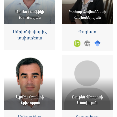
Արմեն Ռաֆիկի
Գոհար Հովհաննեսի
Թումասյան
Հովհաննիսյան
Ամբիոնի վարիչ,
Դոցենտ
ասիստենտ
Արմեն Հրանտի
Ռուբեն Պետրոսի
Գրիգորյան
Մանվելյան
Ասիստենտ
Դասախոս