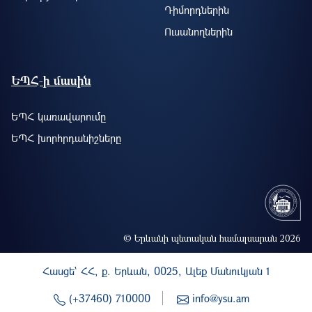
Դիմորդներին
Ուսանողներին
ԵՊՀ-ի մասին
ԵՊՀ կառավարումը
ԵՊՀ խորհրդանիշները
© Երևանի պետական համալսարան 2026
Հասցե` ՀՀ, ք. Երևան, 0025, Ալեք Մանուկյան 1
(+37460) 710000
info@ysu.am