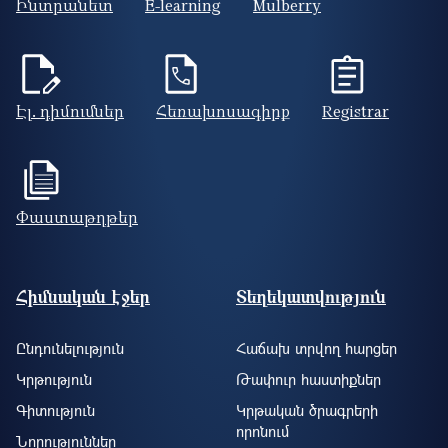
Ինտրանետ
E-learning
Mulberry
Էլ. դիմումներ
Հեռախոսագիրք
Registrar
Փաստաթղթեր
Footer site information
Հիմնական էջեր
Տեղեկատվություն
Ընդունելություն
Հաճախ տրվող հարցեր
Կրթություն
Թափուր հաստիքներ
Գիտություն
Կրթական ծրագրերի
որոնում
Նորություններ