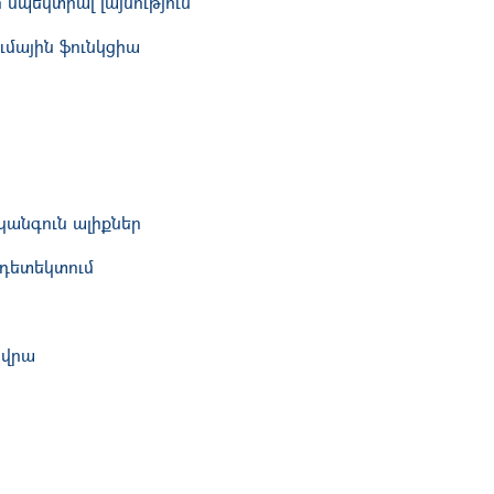
սպեկտրալ լայնություն
մային ֆունկցիա
կանգուն ալիքներ
 դետեկտում
 վրա