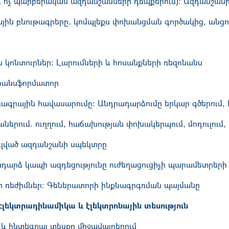
և ոչ պարբերական ազդանշանների դեպքերում): Ազդանշանի 
ն բնութագրերը․ կոմպլեքս փոխանցման գործակից, անցու
ր
կոնտուրներ: Լարումների և հոսանքների ռեզոնանս
տրանսֆորմատոր
ագրային հավասարումը: Անդրադարձումը երկար գծերում, 
ներում. ուղղում, հաճախության փոխակերպում, մոդուլում,
ւլված ազդանշանի սպեկտրը
դարձ կապի ազդեցությունը ուժեղացուցիչի պարա­մետրերի
տ ռեժիմներ: Գեներատորի ինքնագրգռման պայմանը
Էլեկտրադինամիկա և էլեկտրոնային տեսություն
և ինտեգրալ տեսքը միջավայրերում