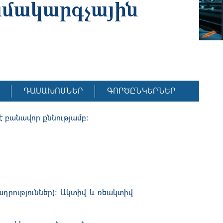
ամակարգչային
ԴԱՍԱԽՈՍՆԵՐ
ԳՈՐԾԸՆԿԵՐՆԵՐ
 է բանավոր քննությամբ:
դրություններ): Ակտիվ և ռեակտիվ