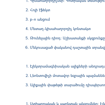
Կիսահաղորդիչներ: Գոտիական տեսությո
Հոլի էֆեկտ
p–n անցում
Մետաղ–կիսահաղորդիչ կոնտակտ
Թունելային դիոդ: Աշխատանքի սկզբունք
Մեկուսացած փականով դաշտային տրանզ
Էլեկտրամագնիսական ալիքների անդրադա
Լեոնտովիչի մոտավոր եզրային պայմաննե
Ալիքային փաթեթի տարածումը դիսպերսող
Ստիպողական և սպոնտան անցումներ: Էյնշ