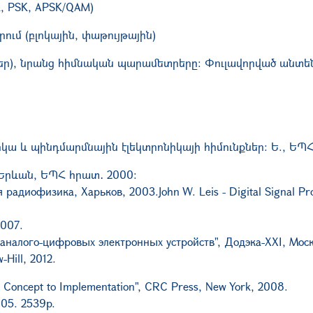
, PSK, APSK/QAM)
ում (բլոկային, փաթույթային)
եր), նրանց հիմնական պարամետրերը: Փուլավորված անտ
իկա
և
պինդմարմնային էլեկտրոնիկայի հիմունքներ
:
Ե
.,
ԵՊ
 Երևան, ԵՊՀ հրատ
․
2000։
я радиофизика, Харьков, 2003.
John W. Leis - Digital Signal P
2007
.
 аналого-цифровых электронных устройств", Додэка-
XXI
, Мос
-Hill, 2012.
om Concept to Implementation", CRC Press, New York, 2008.
005. 2
539
p.