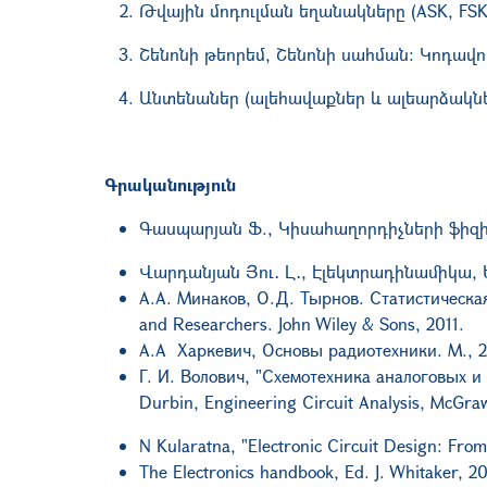
Թվային մոդուլման եղանակները (ASK, FSK
Շենոնի թեորեմ, Շենոնի սահման: Կոդավոր
Անտենաներ (ալեհավաքներ և ալեարձակն
Գրականություն
Գասպարյան Ֆ
.,
Կիսահաղորդիչների
ֆիզ
Վարդանյան Յու
․
Լ
․,
Էլեկտրադինամիկա,
А.А. Минаков, О.Д. Тырнов. Статистическа
and Researchers. John Wiley & Sons, 2011.
А.А Харкевич, Основы радиотехники. М., 
Г. И. Волович, "Схемотехника аналоговых и
Durbin, Engineering Circuit Analysis, McGraw
N Kularatna, "Electronic Circuit Design: Fr
The Electronics handbook,
Ed. J. Whitaker, 2