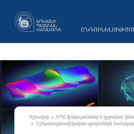
ԸՆԴՈՒՆԵԼՈՒԹՅՈ
MAIN NAVIGAT
Գլխավոր
ԵՊՀ ֆակուլտետներ և կրթական կեն
Էլեկտրադինամիկական պրոցեսների համակարգ