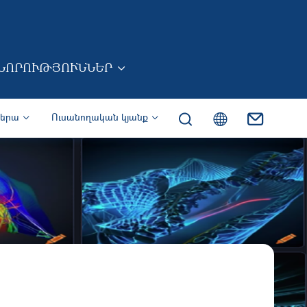
ՆՈՐՈՒԹՅՈՒՆՆԵՐ
իերա
Ուսանողական կյանք