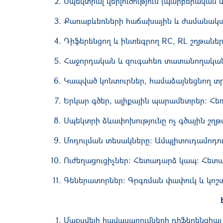
Սպեկտրալ վերլուծություն (պարբերական 
Քառաբևեռների հաճախային և ժամանակայի
Դիֆերենցող և ինտեգրող RC, RL շղթանե
Հաջորդական և զուգահեռ տատանողական 
Կապված կոնտուրներ, համաձայնեցնող 
Երկար գծեր, ալիքային պարամետրեր: Հեռ
Սպեկտրի ձևափոխությունը ոչ գծային շղթա
Մոդուլման տեսակները: Ամպլիտուդամոդո
Ուժեղացուցիչներ: Հետադարձ կապ: Հետա
Գեներատորներ: Գրգռման փափուկ և կոշ
Մաքսվելի
հավասարումների դիֆերենցիալ 