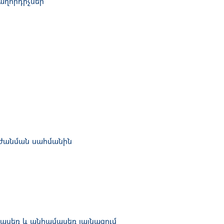
աղորդիչներ
աժանման սահմանին
մասեռ և անհամասեռ լայնացում