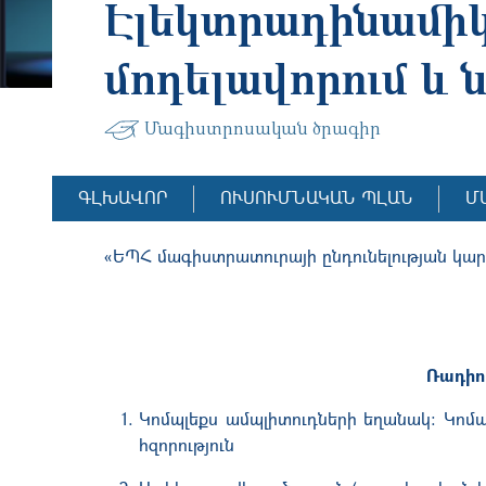
Էլեկտրադինամիկ
մոդելավորում և 
Մագիստրոսական ծրագիր
ԳԼԽԱՎՈՐ
ՈՒՍՈՒՄՆԱԿԱՆ ՊԼԱՆ
Մ
«ԵՊՀ մագիստրատուրայի ընդունելության կարգ
Ռադիո
Կոմպլեքս ամպլիտուդների եղանակ։ Կոմպ
հզորություն