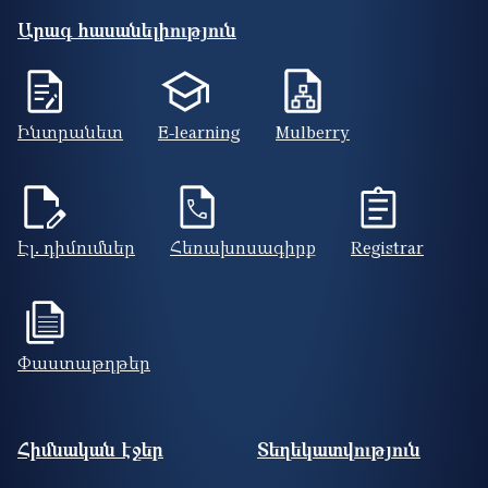
Արագ հասանելիություն
Ինտրանետ
E-learning
Mulberry
Էլ. դիմումներ
Հեռախոսագիրք
Registrar
Փաստաթղթեր
Footer site information
Հիմնական էջեր
Տեղեկատվություն