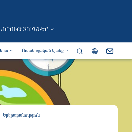
ՆՈՐՈՒԹՅՈՒՆՆԵՐ
իերա
Ուսանողական կյանք
Երկրաբանություն