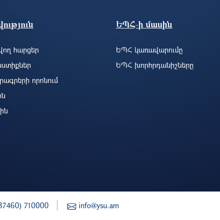
ություն
ԵՊՀ-ի մասին
ող հարցեր
ԵՊՀ կառավարումը
ստիքներ
ԵՊՀ խորհրդանիշները
րագրերի որոնում
ին
ին
37460) 710000
info@ysu.am