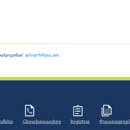
ֆակուլտետ`
ashxarh@ysu.am
ումներ
Հեռախոսագիրք
Registrar
Փաստաթղթ