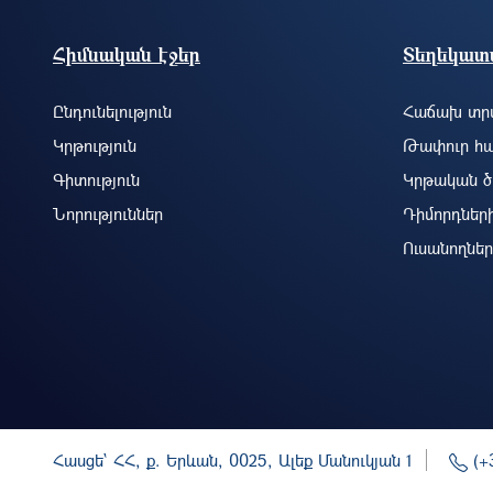
Footer site information
Հիմնական էջեր
Տեղեկատվ
Ընդունելություն
Հաճախ տրվ
Կրթություն
Թափուր հա
Գիտություն
Կրթական ծ
Նորություններ
Դիմորդներ
Ուսանողներ
Հասցե` ՀՀ, ք. Երևան, 0025, Ալեք Մանուկյան 1
(+