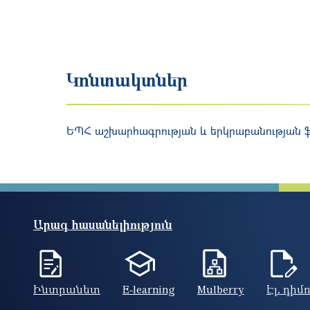
Կոնտակտներ
ԵՊՀ աշխարհագրության և երկրաբանության 
Արագ հասանելիություն
Ինտրանետ
E-learning
Mulberry
Էլ. դիմ