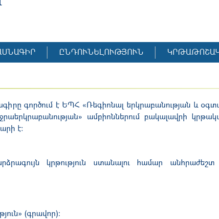
ԱՍՆԱԳԻՐ
ԸՆԴՈՒՆԵԼՈՒԹՅՈՒՆ
ԿՐԹԱԹՈՇԱ
ագիրը գործում է ԵՊՀ «Ռեգիոնալ երկրաբանության և օ
ջրաերկրաբանության» ամբիոններում բակալավրի կրթա
արի է։
րձրագույն կրթություն ստանալու համար
անհրաժեշտ 
յուն» (գրավոր):