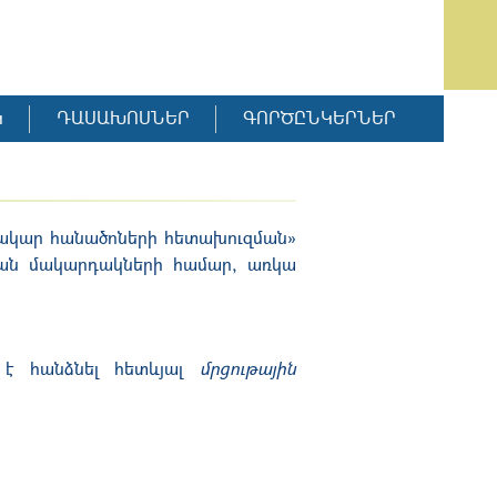
Կ
ԴԱՍԱԽՈՍՆԵՐ
ԳՈՐԾԸՆԿԵՐՆԵՐ
գտակար հանածոների հետախուզման»
կան մակարդակների համար, առկա
է հանձնել հետևյալ
մրցութային