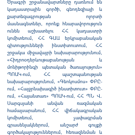
Ծրագր
ի
շրջանավարտները
դառնում են
կադաստրային գործի, գեոդեզիայի և
քարտեզագրության ոլորտի
մասնագետներ, որոնք հնարավորություն
ունեն աշխատելու ՀՀ կադաստրի
կոմիտեում, ՀՀ ԳԱԱ երկրաբանական
գիտությունների ինստիտուտում, ՀՀ
շրջակա միջավայրի նախարարությունում,
«Հիդրոօդերևութաբանության և
մոնիթորինգի պետական ծառայություն»
ՊՈԱԿ-ում, ՀՀ պաշտպանության
նախարարությունում, «Գեոկոսմոս» ՓԲԸ-
ում, «Հայջրնախագիծ ինստիտուտ» ՓԲԸ-
ում, «Հայանտառ» ՊՈԱԿ-ում, ՀՀ ՊՆ Վ.
Սարգսյանի անվան ռազմական
համալսարանում, ՀՀ վիճակագրական
կոմիտեում, չափագրման
գրասենյակներում, անշարժ գույքի
գործակալություններում, հեռազննման և