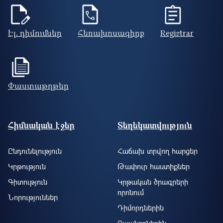
Էլ. դիմումներ
Հեռախոսագիրք
Registrar
Փաստաթղթեր
Footer site information
Հիմնական էջեր
Տեղեկատվություն
Ընդունելություն
Հաճախ տրվող հարցեր
Կրթություն
Թափուր հաստիքներ
Գիտություն
Կրթական ծրագրերի
որոնում
Նորություններ
Դիմորդներին