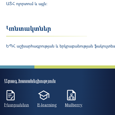
ԱՏՀ ոլորտում և այլն։
Կոնտակտներ
ԵՊՀ աշխարհագրության և երկրաբանության ֆակուլտե
Արագ հասանելիություն
Ինտրանետ
E-learning
Mulberry