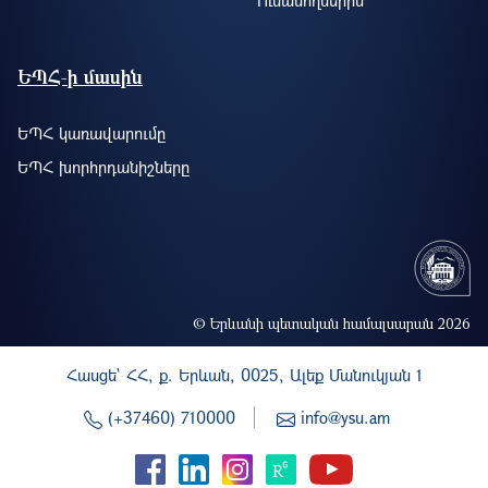
Ուսանողներին
ԵՊՀ-ի մասին
ԵՊՀ կառավարումը
ԵՊՀ խորհրդանիշները
© Երևանի պետական համալսարան 2026
Հասցե` ՀՀ, ք. Երևան, 0025, Ալեք Մանուկյան 1
(+37460) 710000
info@ysu.am