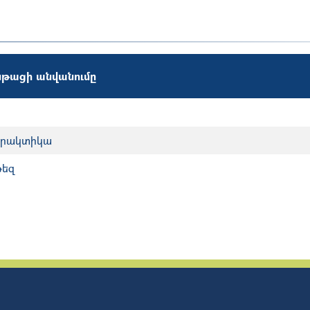
թացի անվանումը
ր
պրակտիկա
թեզ