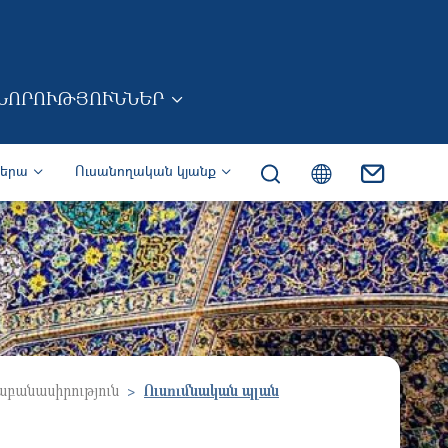
ՆՈՐՈՒԹՅՈՒՆՆԵՐ
իերա
Ուսանողական կյանք
բանասիրություն
Ուսումնական պլան