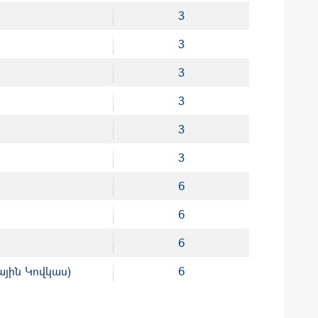
3
3
3
3
3
3
6
6
6
յին Կովկաս)
6