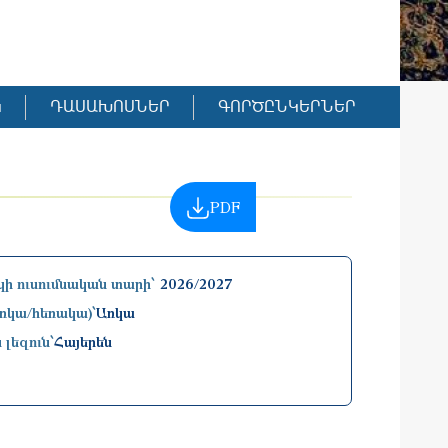
Կ
ԴԱՍԱԽՈՍՆԵՐ
ԳՈՐԾԸՆԿԵՐՆԵՐ
PDF
ի ուսումնական տարի՝
2026/2027
առկա/հեռակա)՝
Առկա
 լեզուն՝
Հայերեն