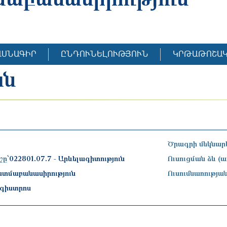
ԱՍՆԱԳԻՐ
ԸՆԴՈՒՆԵԼՈՒԹՅՈՒՆ
ԿՐԹԱԹՈՇԱ
ան
Ծրագրի մեկնարկ
շը՝
022801.07.7 - Արևելագիտություն
Ուսուցման ձև (
ատմաբանասիրություն
Ուսումնառության
ագիստրոս