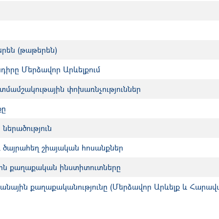
րեն (թաթերեն)
դիրը Մերձավոր Արևելքում
մամշակութային փոխառնչություններ
քը
 ներածություն
և ծայրահեղ շիայական հոսանքներ
յին քաղաքական ինստիտուտները
նային քաղաքականությունը (Մերձավոր Արևելք և Հարավա