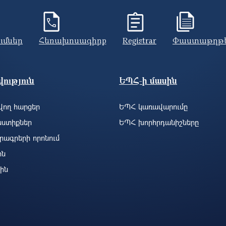
ումներ
Հեռախոսագիրք
Registrar
Փաստաթղթ
ություն
ԵՊՀ-ի մասին
ող հարցեր
ԵՊՀ կառավարումը
ստիքներ
ԵՊՀ խորհրդանիշները
րագրերի որոնում
ին
ին