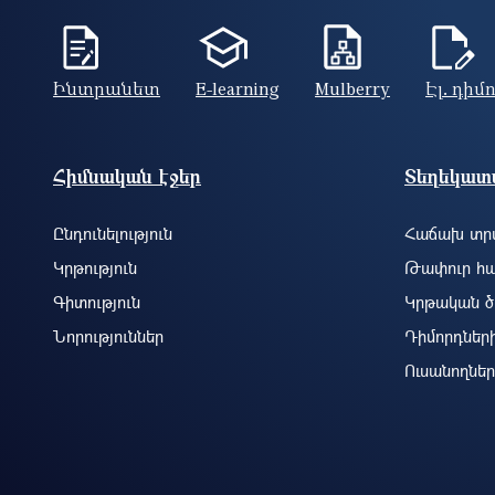
Ինտրանետ
E-learning
Mulberry
Էլ. դիմ
Footer site information
Հիմնական էջեր
Տեղեկատվ
Ընդունելություն
Հաճախ տրվ
Կրթություն
Թափուր հա
Գիտություն
Կրթական ծ
Նորություններ
Դիմորդներ
Ուսանողներ