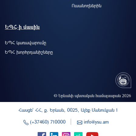
Ուսանողներին
ԵՊՀ-ի մասին
ԵՊՀ կառավարումը
ԵՊՀ խորհրդանիշները
© Երևանի պետական համալսարան 2026
Հասցե` ՀՀ, ք. Երևան, 0025, Ալեք Մանուկյան 1
(+37460) 710000
info@ysu.am