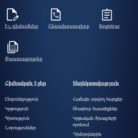
Էլ. դիմումներ
Հեռախոսագիրք
Registrar
Փաստաթղթեր
Footer site information
Հիմնական էջեր
Տեղեկատվություն
Ընդունելություն
Հաճախ տրվող հարցեր
Կրթություն
Թափուր հաստիքներ
Գիտություն
Կրթական ծրագրերի
որոնում
Նորություններ
Դիմորդներին