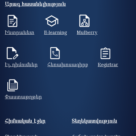
Արագ հասանելիություն
Ինտրանետ
E-learning
Mulberry
Էլ. դիմումներ
Հեռախոսագիրք
Registrar
Փաստաթղթեր
Footer site information
Հիմնական էջեր
Տեղեկատվություն