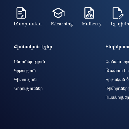
Ինտրանետ
E-learning
Mulberry
Էլ. դիմ
Footer site information
Հիմնական էջեր
Տեղեկատվ
Ընդունելություն
Հաճախ տրվ
Կրթություն
Թափուր հա
Գիտություն
Կրթական ծ
Նորություններ
Դիմորդներ
Ուսանողներ