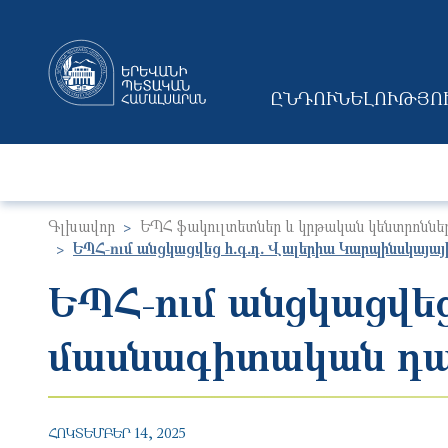
ԸՆԴՈՒՆԵԼՈՒԹՅՈ
MAIN NAVIGAT
Գլխավոր
ԵՊՀ ֆակուլտետներ և կրթական կենտրոննե
ԵՊՀ-ում անցկացվեց հ․գ․դ․ Վալերիա Կարպինսկայա
ԵՊՀ-ում անցկացվեց
մասնագիտական դա
ՀՈԿՏԵՄԲԵՐ 14, 2025