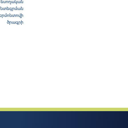
Տեսողական
ինտեգրման
երմոնտովի
» ծրագրի