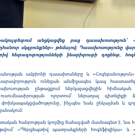
ակուլտետում անցկացվեց բաց դասախոսություն՝ «
դհանուր սկզբունքներ» թեմայով։ Դասախոսությունը վա
իվ հետազոտությունների ինստիտուտի դոցենտ, հոգ
։
անության ամբիոնի դասախոսները և «Հոգեբանություն
հնարավորություն ունեցան անմիջապես կապ հաստատել
խոսության ընթացքում ներկայացվեցին հիմնական
ւսումնասիրության ոլորտում՝ ներառյալ գիտելիքի 
 փոխկապակցվածությունը, ինչպես նաև ընկալման և գոր
ջանակում։
տական հանրության կողմից ճանաչված մասնագետ է․ նա հ
թվում՝ «Պերցեպտիվ պատրանքների հոգեֆիզիկա» և 