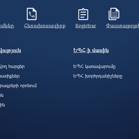
ումներ
Հեռախոսագիրք
Registrar
Փաստաթղթ
ություն
ԵՊՀ-ի մասին
ող հարցեր
ԵՊՀ կառավարումը
ստիքներ
ԵՊՀ խորհրդանիշները
րագրերի որոնում
ին
ին