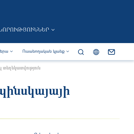
ՆՈՐՈՒԹՅՈՒՆՆԵՐ
իերա
Ուսանողական կյանք
 տեղեկատվություն
պինսկայայի