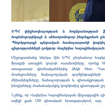
ԵՊՀ փիլիսոփայության և հոգեբանության ֆ
հոգեմոտորիկայի և սենսորոմոտոր ինտեգրման ըն
Պետերբուրգի պետական համալսարանի կոգնիտ
գիտությունների դոկտոր Վալերիա Կարպինսկայան
Միջոցառմանը ներկա էին ԵՊՀ ընդհանուր հոգեբ
ծրագրի առաջին կուրսի ուսանողները, որոնք 
առաջատար գիտնականներից մեկի հետ։ Դասա
մոտեցումները ճանաչողական գործընթացների ո
մեխանիզմները, ճանաչողության և գիտակցության
խնդիրները ժամանակակից կոգնիտիվ գիտության շր
Նշենք, որ Վալերիա Կարպինսկայան միջազգային գի
ավելի քան 130 գիտական հրապարակում, այդ 