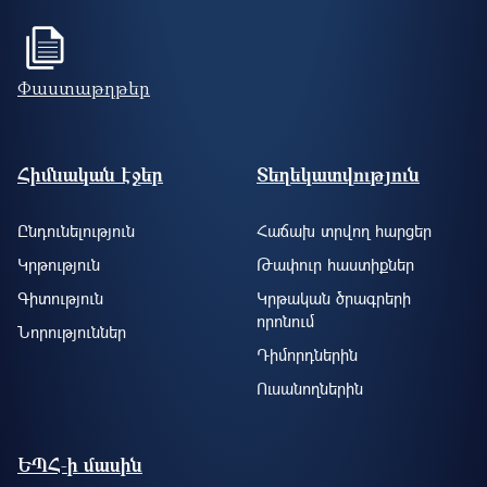
Փաստաթղթեր
Footer site information
Հիմնական էջեր
Տեղեկատվություն
Ընդունելություն
Հաճախ տրվող հարցեր
Կրթություն
Թափուր հաստիքներ
Գիտություն
Կրթական ծրագրերի
որոնում
Նորություններ
Դիմորդներին
Ուսանողներին
ԵՊՀ-ի մասին