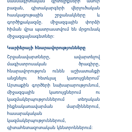
մասնագիտական
գիտելիքների
ամուր
բազան
,
գիտակարգերի
վերլուծական
հասկացութային
շրջանակները
և
գործիքակազմը
.
միջազգային
փորձի
հիման
վրա
պատրաստ
վում են
մրցունակ
միջազգայնագետներ
:
Կարիերայի
հնարավորությունները
Շրջանավարտները,
ավարտելով
մագիստրոսական
ծրագիրը,
հնարավորություն
ունեն
աշխատանքի
անցնել
ու
հետևյալ
կառույցներում
`
Արտաքին
գործերի
նախարարությունում
,
միջազգային
կառույցներում
ու
կազմակերպություններում
տեղական
ինքնակառավարման
մարմիններում
,
հասարակական
կազմակերպություններում
,
գիտահետազոտական
կենտրոններում
: