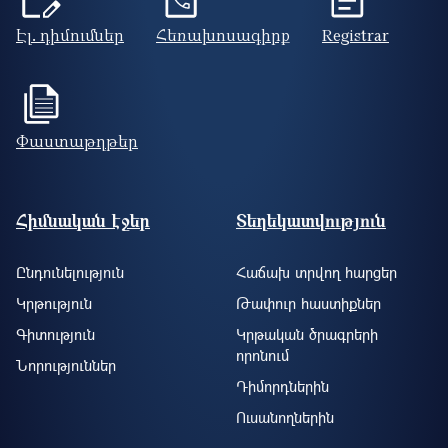
Էլ. դիմումներ
Հեռախոսագիրք
Registrar
Փաստաթղթեր
Footer site information
Հիմնական էջեր
Տեղեկատվություն
Ընդունելություն
Հաճախ տրվող հարցեր
Կրթություն
Թափուր հաստիքներ
Գիտություն
Կրթական ծրագրերի
որոնում
Նորություններ
Դիմորդներին
Ուսանողներին