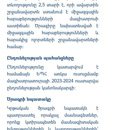
տևողությունը
2,5
տարի
է
,
որի
ավարտին
շրջանավարտն
ստանում
է
միջազգային
հարաբերությունների
մագիստրոսի
աստիճան։
Ծրագիրը
նախատեսված
է
միջազգային
հարաբերությունների
և
հարակից
ոլորտների
շրջանավարտների
համար
։
Ընդունելության
պահանջները
Ընդունելությունը
կատարվում
է
համաձայն
ԵՊՀ
առկա
ուսուցմամբ
մագիստրատուրայի
2023-2024
ուստարվա
ընդունելության
կանոնակարգի
:
Ծրագրի
նպատակը
Կրթական ծրագրի նպատակն է
պատրաստել
որակյալ
մասնագետներ
,
որոնք
կտիրապետեն
մասնագիտական
հմտություններին
և
կարողություններին՝