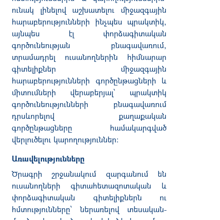
ունակ
լինելով
աշխատելու
միջազգային
հարաբերությունների
ինչպես
պրակտիկ
,
այնպես
էլ
փորձագիտական
գործունեության
բնագավառում
,
տրամադրել
ուսանողներին
հիմնարար
գիտելիքներ
միջազգային
հարաբերությունների
գործընթացների
և
միտումների
վերաբերյալ՝
պրակտիկ
գործունեությունների
բնագավառում
դրսևորելով
քաղաքական
գործընթացները
համակարգված
վերլուծելու
կարողություններ
:
Առավելությունները
Ծրագրի շրջանակում զարգանում են
ուսանողների
գիտահետազոտական
և
փորձագիտական
գիտելիքներն
ու
հմտությունները՝
ներառելով
տեսական
-