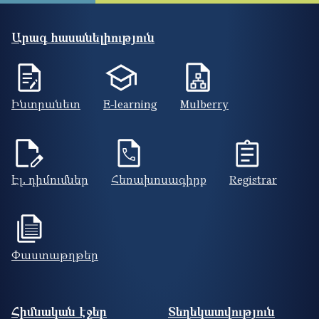
Արագ հասանելիություն
Ինտրանետ
E-learning
Mulberry
Էլ. դիմումներ
Հեռախոսագիրք
Registrar
Փաստաթղթեր
Footer site information
Հիմնական էջեր
Տեղեկատվություն