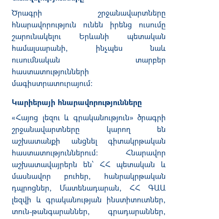
Ծրագրի
շրջանավարտները
հնարավորություն
ունեն
իրենց
ուսումը
շարունակելու
Երևանի
պետական
համալսարանի
,
ինչպես
նաև
ուսումնական
տարբեր
հաստատությունների
մագիստրատուրայում
։
Կարիերայի հնարավորությունները
«
Հայոց
լեզու
և
գրականություն
»
ծրագրի
շրջանավարտները
կարող
են
աշխատանքի
անցնել
գիտակրթական
հաստատություններում։
Հնարավոր
աշխատավայրերն
են՝
ՀՀ
պետական
և
մասնավոր
բուհեր
,
հանրակրթական
դպրոցներ
,
Մատենադարան
,
ՀՀ
ԳԱԱ
լեզվի
և
գրականության
ինստիտուտներ
,
տուն
-
թանգարաններ
,
գրադարաններ
,