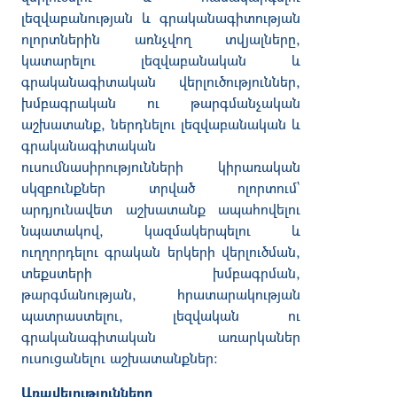
լեզվաբանության
և
գրականագիտության
ոլորտներին
առնչվող
տվյալները
,
կատարելու
լեզվաբանական
և
գրականագիտական
վերլուծություններ
,
խմբագրական
ու
թարգմանչական
աշխատանք
,
ներդնելու
լեզվաբանական
և
գրականագիտական
ուսումնասիրությունների
կիրառական
սկզբունքներ
տրված
ոլորտում
`
արդյունավետ
աշխատանք
ապահովելու
նպատակով
,
կազմակերպելու
և
ուղղորդելու
գրական
երկերի
վերլուծման
,
տեքստերի
խմբագրման
,
թարգմանության
,
հրատարակության
պատրաստելու
,
լեզվական
ու
գրականագիտական
առարկաներ
ուսուցանելու
աշխատանքներ
։
Առավելությունները