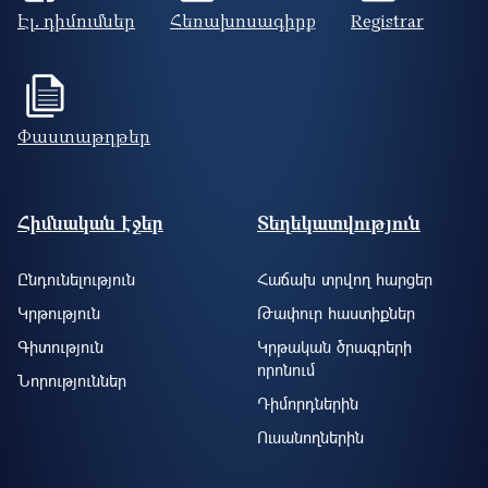
Էլ. դիմումներ
Հեռախոսագիրք
Registrar
Փաստաթղթեր
Footer site information
Հիմնական էջեր
Տեղեկատվություն
Ընդունելություն
Հաճախ տրվող հարցեր
Կրթություն
Թափուր հաստիքներ
Գիտություն
Կրթական ծրագրերի
որոնում
Նորություններ
Դիմորդներին
Ուսանողներին