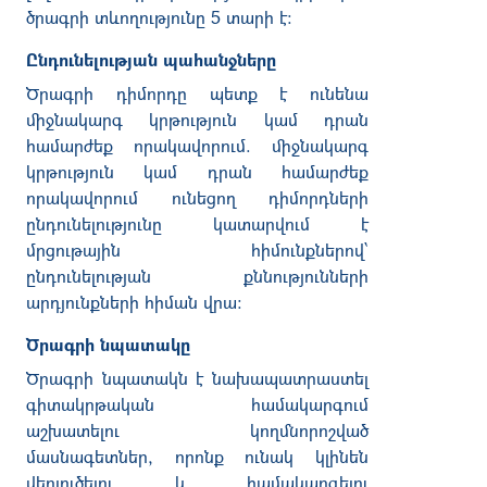
ծրագրի
տևողությունը
5
տարի
է
։
Ընդունելության պահանջները
Ծրագրի
դիմորդը
պետք
է
ունենա
միջնակարգ
կրթություն
կամ
դրան
համարժեք
որակավորում
.
միջնակարգ
կրթություն
կամ
դրան
համարժեք
որակավորում
ունեցող
դիմորդների
ընդունելությունը
կատարվում
է
մրցութային
հիմունքներով՝
ընդունելության
քննությունների
արդյունքների
հիման
վրա
։
Ծրագրի նպատակը
Ծրագրի
նպատակն
է
նախապատրաստել
գիտակրթական
համակարգում
աշխատելու
կողմնորոշված
մասնագետներ
,
որոնք
ունակ
կլինեն
վերլուծելու
և
համակարգելու