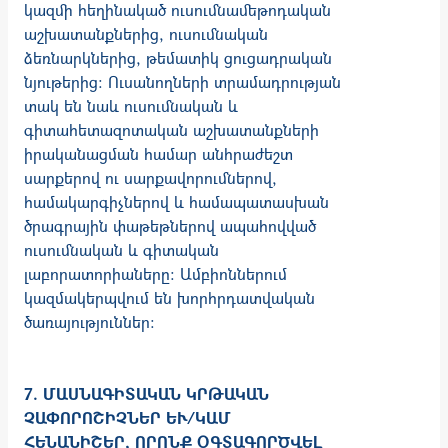
կազմի հեղինակած ուսումնամեթոդական
աշխատանքներից, ուսումնական
ձեռնարկներից, թեմատիկ ցուցադրական
նյութերից: Ուսանողների տրամադրության
տակ են նաև ուսումնական և
գիտահետազոտական աշխատանքների
իրականացման համար անհրաժեշտ
սարքերով ու սարքավորումներով,
համակարգիչներով և համապատասխան
ծրագրային փաթեթներով ապահովված
ուսումնական և գիտական
լաբորատորիաները: Ամբիոններում
կազմակերպվում են խորհրդատվական
ծառայություններ:
7. ՄԱՍՆԱԳԻՏԱԿԱՆ ԿՐԹԱԿԱՆ
ՉԱՓՈՐՈՇԻՉՆԵՐ ԵՒ/ԿԱՄ Հ
ԵՆԱՆԻՇԵՐ, ՈՐՈՆՔ ՕԳՏԱԳՈՐԾՎԵԼ Ե