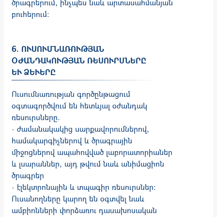
ծրագրերում, ինչպես նաև արտասահմանյան
բուհերում:
6. ՈՒՍՈՒՄՆԱՌՈՒԹՅԱՆ
ՕԺԱՆԴԱԿՈՒԹՅԱՆ ՌԵՍՈՒՐՍՆԵՐԸ
ԵՒ ՁԵՒԵՐԸ
Ուսումնառության գործընթացում
օգտագործվում են հետևյալ օժանդակ
ռեսուրսները.
· ժամանակակից սարքավորումներով,
համակարգիչներով և ծրագրային
միջոցներով ապահովված լաբորատորիաներ
և լսարաններ, այդ թվում նաև անիմացիոն
ծրագրեր
· էլեկտրոնային և տպագիր ռեսուրսներ:
Ուսանողները կարող են օգտվել նաև
ամբիոնների փորձառու դասախոսական