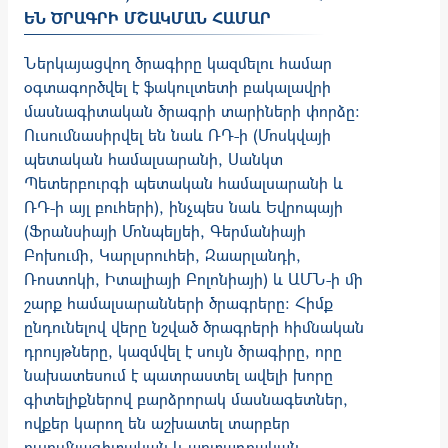
Ն ԾՐԱԳՐԻ ՄՇԱԿՄԱՆ ՀԱՄԱՐ
Ներկայացվող ծրագիրը կազմելու համար
օգտագործվել է ֆակուլտետի բակալավրի
մասնագիտական ծրագրի տարիների փորձը:
Ուսումնասիրվել են նաև ՌԴ-ի (Մոսկվայի
պետական համալսարանի, Սանկտ
Պետերբուրգի պետական համալսարանի և
ՌԴ-ի այլ բուհերի), ինչպես նաև Եվրոպայի
(Ֆրանսիայի Մոնպելյեի, Գերմանիայի
Բոխումի, Կարլսրուհեի, Զաարլանդի,
Ռոստոկի, Իտալիայի Բոլոնիայի) և ԱՄՆ-ի մի
շարք համալսարանների ծրագրերը: Հիմք
ընդունելով վերը նշված ծրագրերի հիմնական
դրույթները, կազմվել է սույն ծրագիրը, որը
նախատեսում է պատրաստել ավելի խորը
գիտելիքներով բարձրորակ մասնագետներ,
ովքեր կարող են աշխատել տարբեր
ուսումնագիտական և արտադրական