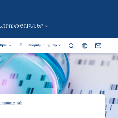
ՆՈՐՈՒԹՅՈՒՆՆԵՐ
իերա
Ուսանողական կյանք
բանություն