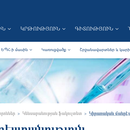
Skip to main content
ՒՆ
ԿՐԹՈՒԹՅՈՒՆ
ԳԻՏՈՒԹՅՈՒՆ
ION (ARM)
Secondary navigation (Arm)
ԵՊՀ-ի մասին
Կառուցվածք
Շրջանավարտներ և կար
տրոններ
Կենսաբանության ֆակուլտետ
Կիրառական մանրէա
էաբանություն