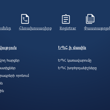
ումներ
Հեռախոսագիրք
Registrar
Փաստաթղթ
ություն
ԵՊՀ-ի մասին
ող հարցեր
ԵՊՀ կառավարումը
ստիքներ
ԵՊՀ խորհրդանիշները
րագրերի որոնում
ին
ին