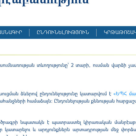
ԱՍՆԱԳԻՐ
ԸՆԴՈՒՆԵԼՈՒԹՅՈՒՆ
ԿՐԹԱԹՈՇԱ
ւսումնառության տևողությունը՝
2 տարի, ուսման վարձի չա
ւցման ձևերով ընդունելությունը կատարվ
ում
է
«ԵՊՀ մա
ահանջների համաձայն: Ընդունելության քննության հարցաշ
ն ծրագրի նպատակն է պատրաստել կիրառական մանրէաբ
 կատարելու և արդյունքներն արտադրության մեջ փորձարկ