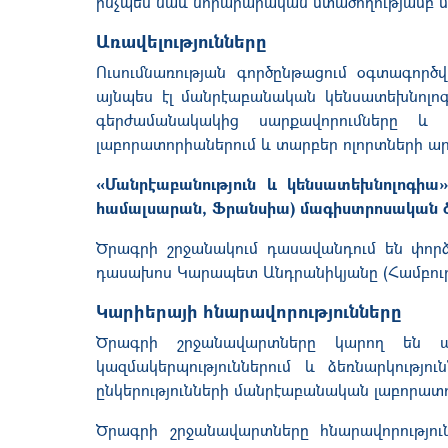
ինչպես նաև նորարարական մտածողությամբ 
Առավելությունները
Ուսումնառության գործընթացում օգտագործ
այնպես էլ մանրէաբանական կենսատեխնոլո
գերժամանակակից սարքավորումները և
լաբորատորիաներում և տարբեր ոլորտների ա
«Մանրէաբանություն և կենսատեխնոլոգիա»
համալսարան, Ֆրանսիա) մագիստրոսական ծր
Ծրագրի շրջանակում դասավանդում են փորձ
դասախոս Կարապետ Անդրանիկյանը (Համբու
Կարիերայի հնարավորությունները
Ծրագրի շրջանավարտները կարող են աշ
կազմակերպություններում և ձեռնարկությ
ընկերությունների մանրէաբանական լաբորատ
Ծրագրի շրջանավարտները հնարավորություն