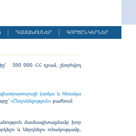
Կ
ԴԱՍԱԽՈՍՆԵՐ
ԳՈՐԾԸՆԿԵՐՆԵՐ
փը՝
550 000 ՀՀ դրամ, շնորհվող
գիստրատուրայի (առկա և հեռակա
արը՝
«Ընդունելություն»
բաժնում։
անություն մասնագիտացմամբ խոր
ելու և ներդնելու ունակությամբ,