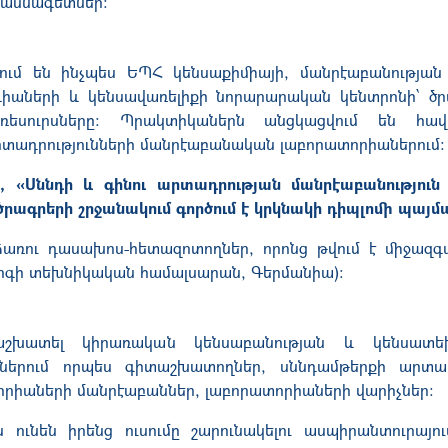
մասնագետներ:
վում են ինչպես ԵՊՀ կենսաքիմիայի, մանրէաբանության
գիաների և կենսավառելիքի նորարարական կենտրոնի՝ ծ
 ռեսուրսները: Պրակտիկաներն անցկացվում են հ
րտադրությունների մանրէաբանական լաբորատորիաներում:
, «Սննդի և գինու արտադրության մանրէաբանություն 
ագրերի շրջանակում գործում է
կրկնակի դիպլոմի պայմ
առու դասախոս-հետազոտողներ, որոնց թվում է միջազգայ
րգի տեխնիկական համալսարան, Գերմանիա):
խատել կիրառական կենսաբանության և կենսատեխն
ուններում որպես գիտաշխատողներ, սննդամթերքի արտա
որիաների մանրէաբաններ, լաբորատորիաների վարիչներ:
 ունեն իրենց ուսումը շարունակելու ասպիրանտուրայ