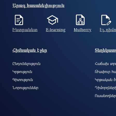
Արագ հասանելիություն
Ինտրանետ
E-learning
Mulberry
Էլ. դիմ
Footer site information
Հիմնական էջեր
Տեղեկատվ
Ընդունելություն
Հաճախ տրվ
Կրթություն
Թափուր հա
Գիտություն
Կրթական ծ
Նորություններ
Դիմորդներ
Ուսանողներ