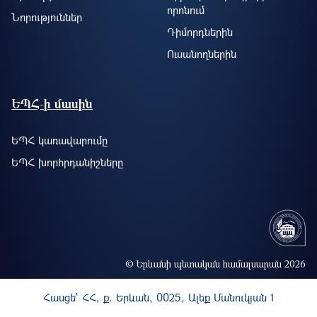
որոնում
Նորություններ
Դիմորդներին
Ուսանողներին
ԵՊՀ-ի մասին
ԵՊՀ կառավարումը
ԵՊՀ խորհրդանիշները
© Երևանի պետական համալսարան 2026
Հասցե` ՀՀ, ք. Երևան, 0025, Ալեք Մանուկյան 1