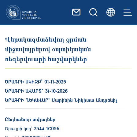
Skip to main content
Վերակազմաձևվող ցրման
միջավայրերով օպտիկական
ռեզերվուարի հաշվարկներ
ԾՐԱԳՐԻ ՍԿԻԶԲ՝
01-11-2025
ԾՐԱԳՐԻ ԱՎԱՐՏ՝
31-10-2026
ԾՐԱԳՐԻ ՂԵԿԱՎԱՐ՝
Մարինին Նիկիտա Անդրեևիչ
Ընդհանուր տվյալներ
Ծրագրի կոդ՝
25AA-1C056