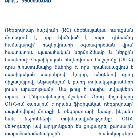
Բյուջե՝
9600000
AMD
Ռեզերվուար հաշվումը (RC) մեքենայական ուսուցման
մոտեցում է, որը հիմնված է բարդ դինամիկ
համակարգի՝ ռեզերվուարի օգտագործման վրա՝
հաստատուն պատահական ներմուծմամբ և ներքին
կապերով։ Օպտիկական ռեզերվուար հաշվումը (ՕՌՀ)
դրա խոստումնալից ձևերից է, որն իրականացվում է
օպտիկական տարրերով։ Լույսը, անցնելով ցրող
միջավայրով, ենթարկվում է բարդ փոխակերպումների
լույսի արագությամբ։ Սա թույլ է տալիս տվյալների
արագ և էներգախնայող մշակում։ Ցրող միջավայրը
ՕՌՀ-ում ծառայում է որպես ֆիզիկական ռեզերվուար՝
ապահովելով մուտքի և ռեզերվուարի կապը, ինչպես
նաև նեյրոնների փոխկապվածությունը։ ՕՌՀ
մեթոդները լավ արդյունքներ են ցուցադրել քաոսային
տարածաժամանակային համակարգերի