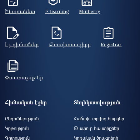
Ինտրանետ
E-learning
Mulberry
Էլ. դիմումներ
Հեռախոսագիրք
Registrar
Փաստաթղթեր
Footer site information
Հիմնական էջեր
Տեղեկատվություն
Ընդունելություն
Հաճախ տրվող հարցեր
Կրթություն
Թափուր հաստիքներ
Գիտություն
Կրթական ծրագրերի