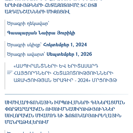
ԵՐԵՒՈՒՅԹՆԵՐԻ ՀԵՏԱԶՈՏՈՒՄԸ SC-DSB Ա
ԶԴԱՆՇԱՆՆԵՐԻ ՄԻՋՈՑՈՎ
Ծրագրի ղեկավար՝
Գասպարյան Նաիրա Յուրիկի
Ծրագրի սկիզբ՝
Հոկտեմբեր 1, 2024
Ծրագրի ավարտ՝
Սեպտեմբեր 1, 2026
«ԱՍՊԻՐԱՆՏՆԵՐԻ ԵՎ ԵՐԻՏԱՍԱՐԴ
ՀԱՅՑՈՐԴՆԵՐԻ ՀԵՏԱԶՈՏՈՒԹՅՈՒՆՆԵՐԻ
ԱՋԱԿՑՈՒԹՅԱՆ ԾՐԱԳԻՐ - 2024» ՄՐՑՈՒՅԹ
ՍԻՄԻԼԱՐԻՏՈՆԱՅԻՆ ԻՄՊՈՒԼՍՆԵՐԻ ԳԵՆԵՐԱՑՄԱՆ Փ
ՈՐՁԱՐԱՐԱԿԱՆ ՈՒՍՈՒՄՆԱՍԻՐՈՒԹՅՈՒՆՆԵՐ ՍՈ
ՎՈՐԱԿԱՆ ՄԻԱՄՈԴ ԵՒ ՖՈՏՈՆԱԲՅՈՒՐԵՂԱՅԻՆ ՄԱՆՐ
ԱԹԵԼԵՐՈՒՄ