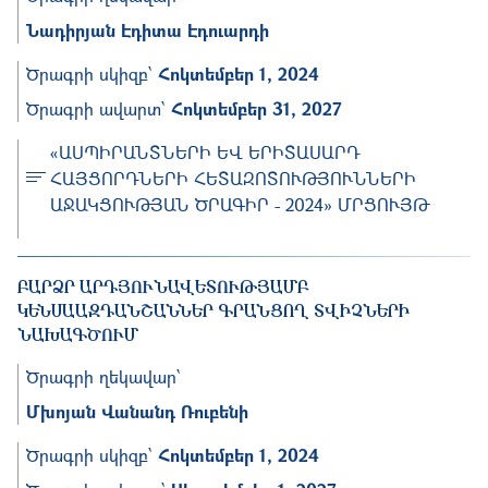
Նադիրյան Էդիտա Էդուարդի
Ծրագրի սկիզբ՝
Հոկտեմբեր 1, 2024
Ծրագրի ավարտ՝
Հոկտեմբեր 31, 2027
«ԱՍՊԻՐԱՆՏՆԵՐԻ ԵՎ ԵՐԻՏԱՍԱՐԴ
ՀԱՅՑՈՐԴՆԵՐԻ ՀԵՏԱԶՈՏՈՒԹՅՈՒՆՆԵՐԻ
ԱՋԱԿՑՈՒԹՅԱՆ ԾՐԱԳԻՐ - 2024» ՄՐՑՈՒՅԹ
ԲԱՐՁՐ ԱՐԴՅՈՒՆԱՎԵՏՈՒԹՅԱՄԲ
ԿԵՆՍԱԱԶԴԱՆՇԱՆՆԵՐ ԳՐԱՆՑՈՂ ՏՎԻՉՆԵՐԻ
ՆԱԽԱԳԾՈՒՄ
Ծրագրի ղեկավար՝
Մխոյան Վանանդ Ռուբենի
Ծրագրի սկիզբ՝
Հոկտեմբեր 1, 2024