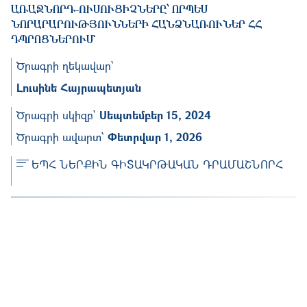
ԱՌԱՋՆՈՐԴ-ՈՒՍՈՒՑԻՉՆԵՐԸ՝ ՈՐՊԵՍ
ՆՈՐԱՐԱՐՈՒԹՅՈՒՆՆԵՐԻ ՀԱՆՁՆԱՌՈՒՆԵՐ ՀՀ
ԴՊՐՈՑՆԵՐՈՒՄ
Ծրագրի ղեկավար՝
Լուսինե Հայրապետյան
Ծրագրի սկիզբ՝
Սեպտեմբեր 15, 2024
Ծրագրի ավարտ՝
Փետրվար 1, 2026
ԵՊՀ ՆԵՐՔԻՆ ԳԻՏԱԿՐԹԱԿԱՆ ԴՐԱՄԱՇՆՈՐՀ