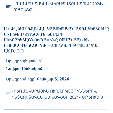
«ՄԱՍՆԱԳԻՏԱԿԱՆ ՎԵՐԱՊԱՏՐԱՍՏՈՒՄ 2024»
ՄՐՑՈՒՅԹ
ԼԻՆԵԼ ԿԱՄ ԴԱՌՆԱԼ․ ԿԱՅՍԵՐԱԿԱՆ ԱԶԳԱԿԵՐՏՈՒՄԸ
ԵՒ ԷԹՆՈ-ԿՐՈՆԱԿԱՆ ԽՄԲԵՐԻ Ս
ՈՒԲՅԵԿՏԱՅՆՈՒԹՅՈՒՆԸ ՕՍՄԱՆՅԱՆ ԵՒ ՌՈ
ՒՍԱԿԱՆ ԿԱՅՍՐՈՒԹՅՈՒՆՆԵՐՈՒՄ 1850-1910-ԱԿ
ԱՆ ԹԹ․
Ծրագրի ղեկավար՝
Նաիրա Սահակյան
Ծրագրի սկիզբ՝
Հունվար 5, 2024
«ՀԵՌԱՆԿԱՐԱՅԻՆ ՈՒՂՂՈՒԹՅՈՒՆՆԵՐՈՎ
ՀԵՏԱԶՈՏԱԿԱՆ ՆԱԽԱԳԾԵՐ 2024» ՄՐՑՈՒՅԹ