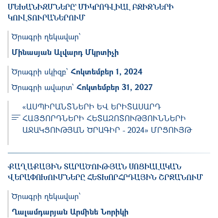
ԽԱՆԻԶՄՆԵՐԸ` ՄԻԿՐՈԳԼԻԱԼ ԲՋԻՋՆԵՐԻ ԿՈՒԼ
ՏՈՒՐԱՆԵՐՈՒՄ
Ծրագրի ղեկավար՝
Մինասյան Ալվարդ Մկրտիչի
Ծրագրի սկիզբ՝
Հոկտեմբեր 1, 2024
Ծրագրի ավարտ՝
Հոկտեմբեր 31, 2027
«ԱՍՊԻՐԱՆՏՆԵՐԻ ԵՎ ԵՐԻՏԱՍԱՐԴ
ՀԱՅՑՈՐԴՆԵՐԻ ՀԵՏԱԶՈՏՈՒԹՅՈՒՆՆԵՐԻ
ԱՋԱԿՑՈՒԹՅԱՆ ԾՐԱԳԻՐ - 2024» ՄՐՑՈՒՅԹ
ՔԱՂԱՔԱՅԻՆ ՏԱՐԱԾՈՒԹՅԱՆ ՍՈՑԻԱԼԱԿԱՆ
ՎԵՐԱՓՈԽՈՒՄՆԵՐԸ ՀԵՏԽՈՐՀՐԴԱՅԻՆ ՇՐՋԱՆՈՒՄ
Ծրագրի ղեկավար՝
Ղալամդարյան Արﬕնե Նորիկի