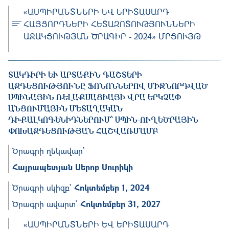
«ԱՍՊԻՐԱՆՏՆԵՐԻ ԵՎ ԵՐԻՏԱՍԱՐԴ
ՀԱՅՑՈՐԴՆԵՐԻ ՀԵՏԱԶՈՏՈՒԹՅՈՒՆՆԵՐԻ
ԱՋԱԿՑՈՒԹՅԱՆ ԾՐԱԳԻՐ - 2024» ՄՐՑՈՒՅԹ
ՏԱԿԴԻՐԻ ԵՒ ԱՐՏԱՔԻՆ ԴԱՇՏԵՐԻ Ա
ԶԴԵՑՈՒԹՅՈՒՆԸ ՖՈՆՈՆՆԵՐՈՎ ՄԻՋՆՈՐԴՎԱԾ ՍՊ
ԻՆԱՅԻՆ ՌԵԼԱՔՍԱՑԻԱՅԻ ՎՐԱ ԵՐԿՉԱՓ ԱՆ
ՑՈՒՄԱՅԻՆ ՄԵՏԱՂԱԿԱՆ ԴԻՔ
ԱԼԿՈԳԵՆԻԴՆԵՐՈՒՄ՝ ՍՊԻՆ-ՈՒՂԵԾՐԱՅԻՆ ՓՈԽ
ԱԶԴԵՑՈՒԹՅԱՆ ՀԱՇՎԱՌՄԱՄԲ
Ծրագրի ղեկավար՝
Հայրապետյան Սերոբ Սուրիկի
Ծրագրի սկիզբ՝
Հոկտեմբեր 1, 2024
Ծրագրի ավարտ՝
Հոկտեմբեր 31, 2027
«ԱՍՊԻՐԱՆՏՆԵՐԻ ԵՎ ԵՐԻՏԱՍԱՐԴ