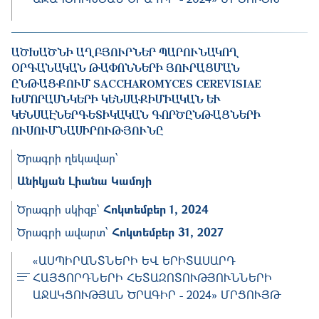
ԱԾԽԱԾՆԻ ԱՂԲՅՈՒՐՆԵՐ ՊԱՐՈՒՆԱԿՈՂ
ՕՐԳԱՆԱԿԱՆ ԹԱՓՈՆՆԵՐԻ ՅՈՒՐԱՑՄԱՆ
ԸՆԹԱՑՔՈՒՄ SACCHAROMYCES CEREVISIAE
ԽՄՈՐԱՍՆԿԵՐԻ ԿԵՆՍԱՔԻՄԻԱԿԱՆ ԵՒ ԿԵ
ՆՍԱԷՆԵՐԳԵՏԻԿԱԿԱՆ ԳՈՐԾԸՆԹԱՑՆԵՐԻ ՈՒ
ՍՈՒՄՆԱՍԻՐՈՒԹՅՈՒՆԸ
Ծրագրի ղեկավար՝
Անիկյան Լիանա Կամոյի
Ծրագրի սկիզբ՝
Հոկտեմբեր 1, 2024
Ծրագրի ավարտ՝
Հոկտեմբեր 31, 2027
«ԱՍՊԻՐԱՆՏՆԵՐԻ ԵՎ ԵՐԻՏԱՍԱՐԴ
ՀԱՅՑՈՐԴՆԵՐԻ ՀԵՏԱԶՈՏՈՒԹՅՈՒՆՆԵՐԻ
ԱՋԱԿՑՈՒԹՅԱՆ ԾՐԱԳԻՐ - 2024» ՄՐՑՈՒՅԹ