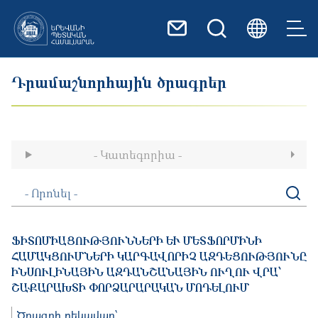
Skip to main content
Դրամաշնորհային ծրագրեր
- Կատեգորիա -
ՖԻՏՈՄԻԱՑՈՒԹՅՈՒՆՆԵՐԻ ԵՒ ՄԵՏՖՈՐՄԻՆԻ ՀԱՄԱ
ԿՑՈՒՄՆԵՐԻ ԿԱՐԳԱՎՈՐԻՉ ԱԶԴԵՑՈՒԹՅՈՒՆԸ ԻՆՍՈՒ
ԼԻՆԱՅԻՆ ԱԶԴԱՆՇԱՆԱՅԻՆ ՈՒՂՈՒ ՎՐԱ՝ ՇԱՔԱՐ
ԱԽՏԻ ՓՈՐՁԱՐԱՐԱԿԱՆ ՄՈԴԵԼՈՒՄ
Ծրագրի ղեկավար՝