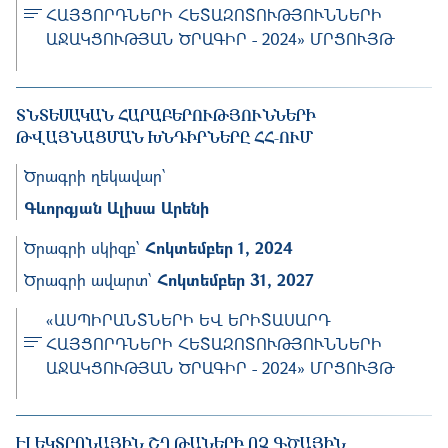
ՀԱՅՑՈՐԴՆԵՐԻ ՀԵՏԱԶՈՏՈՒԹՅՈՒՆՆԵՐԻ
ԱՋԱԿՑՈՒԹՅԱՆ ԾՐԱԳԻՐ - 2024» ՄՐՑՈՒՅԹ
ՏՆՏԵՍԱԿԱՆ ՀԱՐԱԲԵՐՈՒԹՅՈՒՆՆԵՐԻ
ԹՎԱՅՆԱՑՄԱՆ ԽՆԴԻՐՆԵՐԸ ՀՀ-ՈՒՄ
Ծրագրի ղեկավար՝
Գևորգյան Ալիսա Արենի
Ծրագրի սկիզբ՝
Հոկտեմբեր 1, 2024
Ծրագրի ավարտ՝
Հոկտեմբեր 31, 2027
«ԱՍՊԻՐԱՆՏՆԵՐԻ ԵՎ ԵՐԻՏԱՍԱՐԴ
ՀԱՅՑՈՐԴՆԵՐԻ ՀԵՏԱԶՈՏՈՒԹՅՈՒՆՆԵՐԻ
ԱՋԱԿՑՈՒԹՅԱՆ ԾՐԱԳԻՐ - 2024» ՄՐՑՈՒՅԹ
ԷԼԵԿՏՐՈՆԱՅԻՆ ՇՂԹԱՆԵՐԻ ՈՉ ԳԾԱՅԻՆ