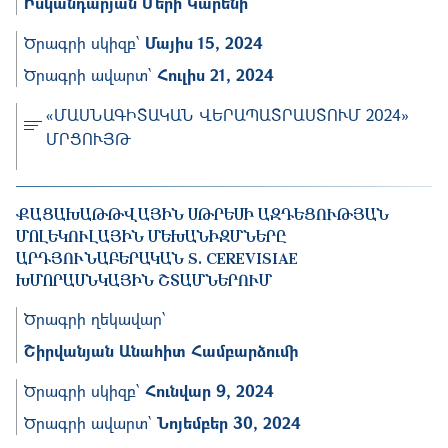
Իսկանդարյան Մերի Կարենի
Ծրագրի սկիզբ՝
Մայիս 15, 2024
Ծրագրի ավարտ՝
Հուլիս 21, 2024
«ՄԱՍՆԱԳԻՏԱԿԱՆ ՎԵՐԱՊԱՏՐԱՍՏՈՒՄ 2024»
ՄՐՑՈՒՅԹ
ՔԱՑԱԽԱԹԹՎԱՅԻՆ ՍԹՐԵՍԻ ԱԶԴԵՑՈՒԹՅԱՆ
ՄՈԼԵԿՈՒԼԱՅԻՆ ՄԵԽԱՆԻԶՄՆԵՐԸ ԱՐ
ԴՅՈՒՆԱԲԵՐԱԿԱՆ S. CEREVISIAE ԽՄ
ՈՐԱՍՆԿԱՅԻՆ ՇՏԱՄՆԵՐՈՒՄ
Ծրագրի ղեկավար՝
Շիրվանյան Անահիտ Համբարձուﬕ
Ծրագրի սկիզբ՝
Հունվար 9, 2024
Ծրագրի ավարտ՝
Նոյեմբեր 30, 2024