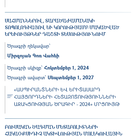
ՍԱՀՄԱՆՆԵՐՈՎ, ՏԱՐԱԾԱԺԱՄԱՆԱԿԻ
ՏՈՊՈԼՈԳԻԱՅՈՎ ԵՒ ԿՈՐՈՒԹՅԱՄԲ ՄԱԿԱԾՎԱԾ Ե
ՐԵՒՈՒՅԹՆԵՐ ԴԱՇՏԻ ՏԵՍՈՒԹՅՈՒՆՈՒՄ
Ծրագրի ղեկավար՝
Միրզոյան Գոռ Վահեի
Ծրագրի սկիզբ՝
Հոկտեմբեր 1, 2024
Ծրագրի ավարտ՝
Սեպտեմբեր 1, 2027
«ԱՍՊԻՐԱՆՏՆԵՐԻ ԵՎ ԵՐԻՏԱՍԱՐԴ
ՀԱՅՑՈՐԴՆԵՐԻ ՀԵՏԱԶՈՏՈՒԹՅՈՒՆՆԵՐԻ
ԱՋԱԿՑՈՒԹՅԱՆ ԾՐԱԳԻՐ - 2024» ՄՐՑՈՒՅԹ
ԲՈՒՍԱԿԱՆ ԾԱԳՄԱՆ ՄԵՏԱԲՈԼԻՏՆԵՐԻ Հ
ԱԿԱՕՔՍԻԴԻՉ ԱԿՏԻՎՈՒԹՅԱՆ ՄՈԼԵԿՈՒԼԱՅԻՆ ՄԵ