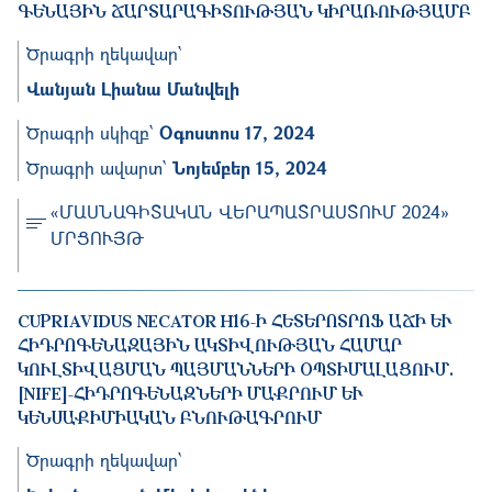
ՆԱՅԻՆ ՃԱՐՏԱՐԱԳԻՏՈՒԹՅԱՆ ԿԻՐԱՌՈՒԹՅԱՄԲ
Ծրագրի ղեկավար՝
Վանյան Լիանա Մանվելի
Ծրագրի սկիզբ՝
Օգոստոս 17, 2024
Ծրագրի ավարտ՝
Նոյեմբեր 15, 2024
«ՄԱՍՆԱԳԻՏԱԿԱՆ ՎԵՐԱՊԱՏՐԱՍՏՈՒՄ 2024»
ՄՐՑՈՒՅԹ
CUPRIAVIDUS NECATOR H16-Ի ՀԵՏԵՐՈՏՐՈՖ ԱՃԻ ԵՒ Հ
ԻԴՐՈԳԵՆԱԶԱՅԻՆ ԱԿՏԻՎՈՒԹՅԱՆ ՀԱՄԱՐ Կ
ՈՒԼՏԻՎԱՑՄԱՆ ՊԱՅՄԱՆՆԵՐԻ ՕՊՏԻՄԱԼԱՑՈՒՄ. [
NIFE]-ՀԻԴՐՈԳԵՆԱԶՆԵՐԻ ՄԱՔՐՈՒՄ ԵՒ ԿԵ
ՆՍԱՔԻՄԻԱԿԱՆ ԲՆՈՒԹԱԳՐՈՒՄ
Ծրագրի ղեկավար՝