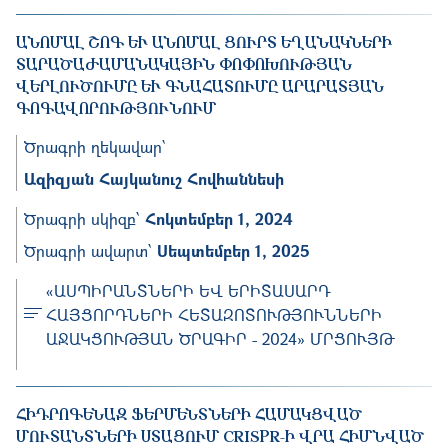
ԱՆՈՄԱԼ ՇՈԳ ԵՒ ԱՆՈՄԱԼ ՑՈՒՐՏ ԵՂԱՆԱԿՆԵՐԻ Տ
ԱՐԱԾԱԺԱՄԱՆԱԿԱՅԻՆ ՓՈՓՈԽՈՒԹՅԱՆ Վ
ԵՐԼՈՒԾՈՒՄԸ ԵՒ ԳՆԱՀԱՏՈՒՄԸ ԱՐԱՐԱՏՅԱՆ ԳՈ
ԳԱՎՈՐՈՒԹՅՈՒՆՈՒՄ
Ծրագրի ղեկավար՝
Ազիզյան Հայկանուշ Հովհաննեսի
Ծրագրի սկիզբ՝
Հոկտեմբեր 1, 2024
Ծրագրի ավարտ՝
Սեպտեմբեր 1, 2025
«ԱՍՊԻՐԱՆՏՆԵՐԻ ԵՎ ԵՐԻՏԱՍԱՐԴ
ՀԱՅՑՈՐԴՆԵՐԻ ՀԵՏԱԶՈՏՈՒԹՅՈՒՆՆԵՐԻ
ԱՋԱԿՑՈՒԹՅԱՆ ԾՐԱԳԻՐ - 2024» ՄՐՑՈՒՅԹ
ՀԻԴՐՈԳԵՆԱԶ ՖԵՐՄԵՆՏՆԵՐԻ ՀԱՄԱԿՑՎԱԾ Մ
ՈՒՏԱՆՏՆԵՐԻ ՍՏԱՑՈՒՄ CRISPR-Ի ՎՐԱ ՀԻՄՆՎԱԾ ԳԵ