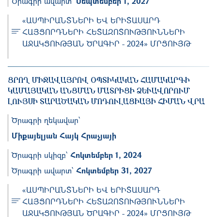
Ծրագրի ավարտ՝
Սեպտեմբեր 1, 2027
«ԱՍՊԻՐԱՆՏՆԵՐԻ ԵՎ ԵՐԻՏԱՍԱՐԴ
ՀԱՅՑՈՐԴՆԵՐԻ ՀԵՏԱԶՈՏՈՒԹՅՈՒՆՆԵՐԻ
ԱՋԱԿՑՈՒԹՅԱՆ ԾՐԱԳԻՐ - 2024» ՄՐՑՈՒՅԹ
ՑՐՈՂ ՄԻՋԱՎԱՅՐՈՎ ՕՊՏԻԿԱԿԱՆ ՀԱՄԱԿԱՐԳԻ Կ
ԱՄԱՅԱԿԱՆ ԱՆՑՄԱՆ ՄԱՏՐԻՑԻ ՁԵՒԱՎՈՐՈՒՄ ԼՈ
ՒՅՍԻ ՏԱՐԱԾԱԿԱՆ ՄՈԴՈՒԼԱՑԻԱՅԻ ՀԻՄԱՆ ՎՐԱ
Ծրագրի ղեկավար՝
Միքայելյան Հայկ Հրաչյայի
Ծրագրի սկիզբ՝
Հոկտեմբեր 1, 2024
Ծրագրի ավարտ՝
Հոկտեմբեր 31, 2027
«ԱՍՊԻՐԱՆՏՆԵՐԻ ԵՎ ԵՐԻՏԱՍԱՐԴ
ՀԱՅՑՈՐԴՆԵՐԻ ՀԵՏԱԶՈՏՈՒԹՅՈՒՆՆԵՐԻ
ԱՋԱԿՑՈՒԹՅԱՆ ԾՐԱԳԻՐ - 2024» ՄՐՑՈՒՅԹ