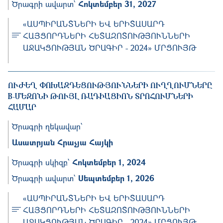
Ծրագրի ավարտ՝
Հոկտեմբեր 31, 2027
«ԱՍՊԻՐԱՆՏՆԵՐԻ ԵՎ ԵՐԻՏԱՍԱՐԴ
ՀԱՅՑՈՐԴՆԵՐԻ ՀԵՏԱԶՈՏՈՒԹՅՈՒՆՆԵՐԻ
ԱՋԱԿՑՈՒԹՅԱՆ ԾՐԱԳԻՐ - 2024» ՄՐՑՈՒՅԹ
ՈՒԺԵՂ ՓՈԽԱԶԴԵՑՈՒԹՅՈՒՆՆԵՐԻ ՈՒՂՂՈՒՄՆԵՐԸ B
-ՄԵԶՈՆԻ ԹՈՒՅԼ ՌԱԴԻԱՑԻՈՆ ՏՐՈՀՈՒՄՆԵՐԻ ՀԱՄ
ԱՐ
Ծրագրի ղեկավար՝
Ասատրյան Հրաչյա Հայկի
Ծրագրի սկիզբ՝
Հոկտեմբեր 1, 2024
Ծրագրի ավարտ՝
Սեպտեմբեր 1, 2026
«ԱՍՊԻՐԱՆՏՆԵՐԻ ԵՎ ԵՐԻՏԱՍԱՐԴ
ՀԱՅՑՈՐԴՆԵՐԻ ՀԵՏԱԶՈՏՈՒԹՅՈՒՆՆԵՐԻ
ԱՋԱԿՑՈՒԹՅԱՆ ԾՐԱԳԻՐ - 2024» ՄՐՑՈՒՅԹ