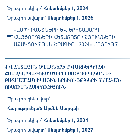
Ծրագրի սկիզբ՝
Հոկտեմբեր 1, 2024
Ծրագրի ավարտ՝
Սեպտեմբեր 1, 2026
«ԱՍՊԻՐԱՆՏՆԵՐԻ ԵՎ ԵՐԻՏԱՍԱՐԴ
ՀԱՅՑՈՐԴՆԵՐԻ ՀԵՏԱԶՈՏՈՒԹՅՈՒՆՆԵՐԻ
ԱՋԱԿՑՈՒԹՅԱՆ ԾՐԱԳԻՐ - 2024» ՄՐՑՈՒՅԹ
ՔՎԱՆՏԱՅԻՆ ՕՂԱԿՆԵՐԻ ՔՎԱԶԻԵՐԿՉԱՓ
ՀԱՄԱԿԱՐԳԵՐՈՒՄ ՄԱԳՆԻՍԱՕՊՏԻԿԱԿԱՆ ԵՒ Բ
ԱԶՄԱՄԱՍՆԻԿԱՅԻՆ ԵՐԵՒՈՒՅԹՆԵՐԻ ՏԵՍԱԿԱՆ ՈՒ
ՍՈՒՄՆԱՍԻՐՈՒԹՅՈՒՆ
Ծրագրի ղեկավար՝
Հարությունյան Արﬔն Սարգսի
Ծրագրի սկիզբ՝
Հոկտեմբեր 1, 2024
Ծրագրի ավարտ՝
Սեպտեմբեր 1, 2027