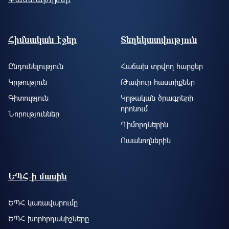
Footer site information
Հիմնական էջեր
Տեղեկատվություն
Ընդունելություն
Հաճախ տրվող հարցեր
Կրթություն
Թափուր հաստիքներ
Գիտություն
Կրթական ծրագրերի
որոնում
Նորություններ
Դիմորդներին
Ուսանողներին
ԵՊՀ-ի մասին
ԵՊՀ կառավարումը
ԵՊՀ խորհրդանիշները