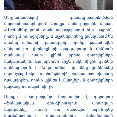
Անդրադառնալով դասագրքաստեղծման
մարտահրավերներին՝ Արաքս Մանուչարյանն ասաց․
«Այժմ մենք բուռն ժամանակաշրջանում ենք ապրում,
որտեղ և՛ ուսուցիչները, և՛ աշակերտները ցանկանում են
տեսնել այնպիսի դասագրքեր, որոնք կապահովեն
անհրաժեշտ գիտելիքների զարգացումը և միևնույն
ժամանակ՝ հասու կլինեն իրենց գիտելիքների
մակարդակին։ Այս երկուսի միջև ոսկե միջին գտնելն
ամենաբարդն է։ Հույս ունեմ, որ մենք կունենանք
վերոնշյալ երկու պահանջներին համապատասխանող
դասագրքեր, որոնք կլինեն և՛ մատչելի, և՛ գիտելիքների
զարգացում ապահովող»։
Արաքս Մանուչարյանը կողմնակից է դպրոցում
«Ֆինանսական գրագիտություն» առարկայի
ներդրմանը, ուստի նա մեծապես արժևորեց
մաթեմատիկայի դասագրքերում ֆինանսական