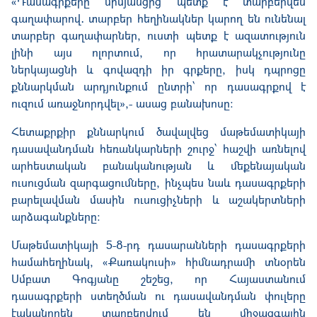
«Դասագրքերը միմյանցից պետք է տարբերվեն
գաղափարով․ տարբեր հեղինակներ կարող են ունենալ
տարբեր գաղափարներ, ուստի պետք է ազատություն
լինի այս ոլորտում, որ հրատարակչությունը
ներկայացնի և գովազդի իր գրքերը, իսկ դպրոցը
քննարկման արդյունքում ընտրի՝ որ դասագրքով է
ուզում առաջնորդվել»,- ասաց բանախոսը։
Հետաքրքիր քննարկում ծավալվեց մաթեմատիկայի
դասավանդման հեռանկարների շուրջ՝ հաշվի առնելով
արհեստական բանականության և մեքենայական
ուսուցման զարգացումները, ինչպես նաև դասագրքերի
բարելավման մասին ուսուցիչների և աշակերտների
արձագանքները։
Մաթեմատիկայի 5-8-րդ դասարանների դասագրքերի
համահեղինակ, «Քառակուսի» հիմնադրամի տնօրեն
Սմբատ Գոգյանը շեշեց, որ Հայաստանում
դասագրքերի ստեղծման ու դասավանդման փուլերը
էականորեն տարբերվում են միջազգային