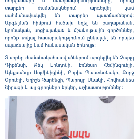
հոդվածները և ստեղծագործությունները, որոնք
տարբեր ժամանակներում արգելվել կամ
սահմանափակվել են տարբեր պատճառներով։
Արգելման հիմքում հաճախ եղել են քաղաքական,
կրոնական, սոցիալական և մշակութային գործոններ,
որոնք տվյալ հասարակությունում ընկալվել են որպես
սպառնալիք կամ հակասական երևույթ։
Տարբեր ժամանակահատվածներում արգելվել են Չարլզ
Դիքենսի, Ջեկ Լոնդոնի, Էռնեստ Հեմինգուեյի,
Ալեքսանդր Սոլժինիցինի, Բորիս Պաստեռնակի, Ջորջ
Օրուելի, Եղիշե Չարենցի, Պարույր Սևակի, Հովհաննես
Շիրազի և այլ
գրողների
երկեր, աշխատություններ: