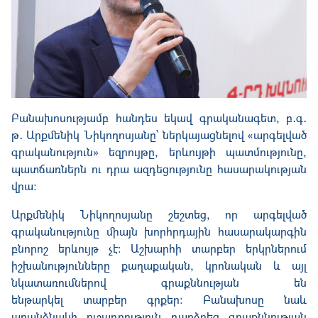
Բանախոսությամբ հանդես եկավ գրականագետ
, բ․գ․
թ․
Արքմենիկ Նիկողոսյանը
՝
ներկայաց
նելով «արգելված
գրականություն» եզրույթը,
երևույթի պատմությունը,
պատճառներն ու դրա ազդեցությունը հասարակության
վրա։
Արքմենիկ Նիկողոսյանը շեշտեց, որ արգելված
գրականությունը միայն խորհրդային
հասարակարգին
բնորոշ
երևույթ չէ։ Աշխարհի տարբեր երկրներում
իշխանությունները քաղաքական, կրոնական և այլ
նկատառումներով գրաքննության են
ենթարկել
տարբեր
գրքեր։
Բանախոսը
նաև
առանձնակի ուշադրություն դարձրեց գրաքննության