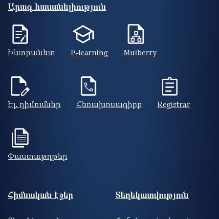
Արագ հասանելիություն
Ինտրանետ
E-learning
Mulberry
Էլ. դիմումներ
Հեռախոսագիրք
Registrar
Փաստաթղթեր
Footer site information
Հիմնական էջեր
Տեղեկատվություն