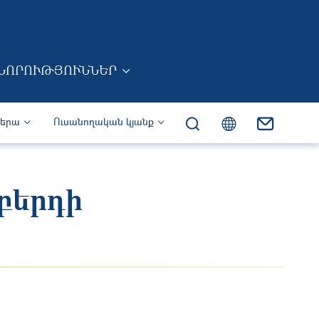
ՆՈՐՈՒԹՅՈՒՆՆԵՐ
իերա
Ուսանողական կյանք
բերդի