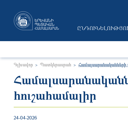
ԸՆԴՈՒՆԵԼՈՒԹՅՈ
MAIN NAVIGAT
Գլխավոր
Պատկերասրահ
Համալսարանականների ա
Համալսարանականն
հուշահամալիր
24-04-2026