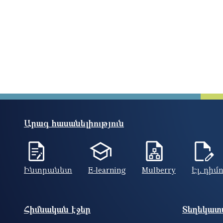
Արագ հասանելիություն
Ինտրանետ
E-learning
Mulberry
Էլ. դիմ
Footer site information
Հիմնական էջեր
Տեղեկատվ