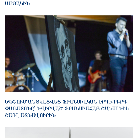
ԱՄՅԱԿԻՆ
ԵՊՀ-ՈՒՄ ԱՆՑԿԱՑՎԵՑ ՖՐԱՆՍԻԱԿԱՆ ԵՐԳԻ 14-ՐԴ
ՓԱՌԱՏՈՆԸ՝ ՆՎԻՐՎԱԾ ՖՐԱՆՍԻԱՀԱՅ ՇԱՆՍՈՆԻԵ
ՇԱՌԼ ԱԶՆԱՎՈՒՐԻՆ