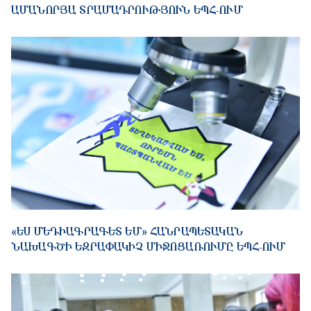
ԱՄԱՆՈՐՅԱ ՏՐԱՄԱԴՐՈՒԹՅՈՒՆ ԵՊՀ-ՈՒՄ
«ԵՍ ՄԵԴԻԱԳՐԱԳԵՏ ԵՄ» ՀԱՆՐԱՊԵՏԱԿԱՆ
ՆԱԽԱԳԾԻ ԵԶՐԱՓԱԿԻՉ ՄԻՋՈՑԱՌՈՒՄԸ ԵՊՀ-ՈՒՄ