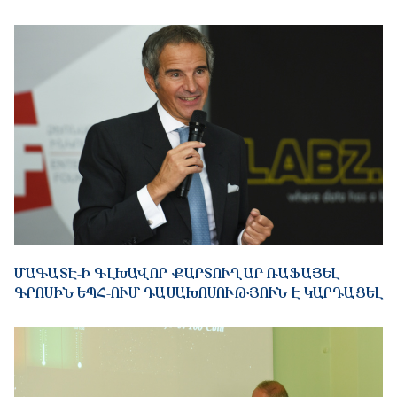
ՄԱԳԱՏԷ-Ի ԳԼԽԱՎՈՐ ՔԱՐՏՈՒՂԱՐ ՌԱՖԱՅԵԼ
ԳՐՈՍԻՆ ԵՊՀ-ՈՒՄ ԴԱՍԱԽՈՍՈՒԹՅՈՒՆ Է ԿԱՐԴԱՑԵԼ