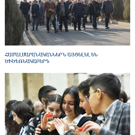
ՀԱՄԱԼՍԱՐԱՆԱԿԱՆՆԵՐՆ ԱՅՑԵԼԵԼ ԵՆ
ԾԻԾԵՌՆԱԿԱԲԵՐԴ