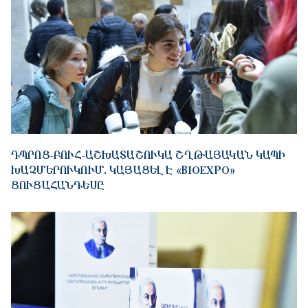
ԴՊՐՈՑ-ԲՈՒՀ-ԱՇԽԱՏԱՇՈՒԿԱ ՇՂԹԱՅԱԿԱՆ ԿԱՊԻ
ԽԱՉՄԵՐՈՒԿՈՒՄ. ԿԱՅԱՑԵԼ Է «BIOEXPO»
ՑՈՒՑԱՀԱՆԴԵՍԸ