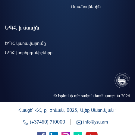
Ուսանողներին
ԵՊՀ-ի մասին
ԵՊՀ կառավարումը
ԵՊՀ խորհրդանիշները
© Երևանի պետական համալսարան 2026
Հասցե` ՀՀ, ք. Երևան, 0025, Ալեք Մանուկյան 1
(+37460) 710000
info@ysu.am