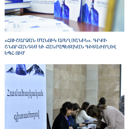
«ՀՈՒՇԱՐՁԱՆ ՄԱՆՈՒԿ ԱԲԵՂՅԱՆԻՆ»․ ԳՐՔԻ
ՇՆՈՐՀԱՆԴԵՍ ԵՒ ՀԱՆՐԱՊԵՏԱԿԱՆ ԳԻՏԱԺՈՂՈՎ Ե
ՊՀ-ՈՒՄ