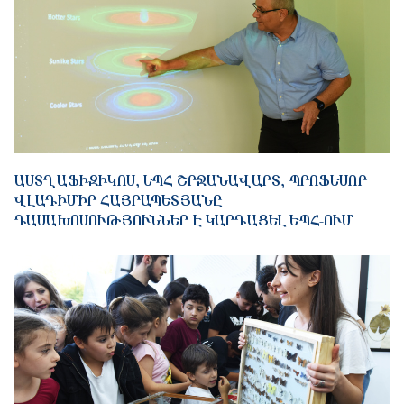
ԱՍՏՂԱՖԻԶԻԿՈՍ, ԵՊՀ ՇՐՋԱՆԱՎԱՐՏ, ՊՐՈՖԵՍՈՐ
ՎԼԱԴԻՄԻՐ ՀԱՅՐԱՊԵՏՅԱՆԸ
ԴԱՍԱԽՈՍՈՒԹՅՈՒՆՆԵՐ Է ԿԱՐԴԱՑԵԼ ԵՊՀ-ՈՒՄ