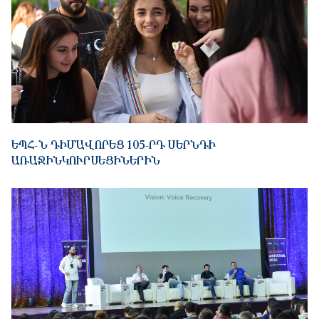
ԵՊՀ-Ն ԴԻՄԱՎՈՐԵՑ 105-ՐԴ ՍԵՐՆԴԻ
ԱՌԱՋԻՆԿՈՒՐՍԵՑԻՆԵՐԻՆ