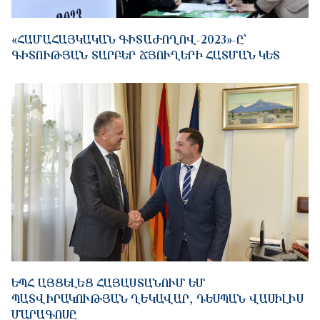
«ՀԱՄԱՀԱՅԿԱԿԱՆ ԳԻՏԱԺՈՂՈՎ-2023»-Ը՝
ԳԻՏՈՒԹՅԱՆ ՏԱՐԲԵՐ ՃՅՈՒՂԵՐԻ ՀԱՏՄԱՆ ԿԵՏ
ԵՊՀ ԱՅՑԵԼԵՑ ՀԱՅԱՍՏԱՆՈՒՄ ԵՄ
ՊԱՏՎԻՐԱԿՈՒԹՅԱՆ ՂԵԿԱՎԱՐ, ԴԵՍՊԱՆ ՎԱՍԻԼԻՍ
ՄԱՐԱԳՈՍԸ