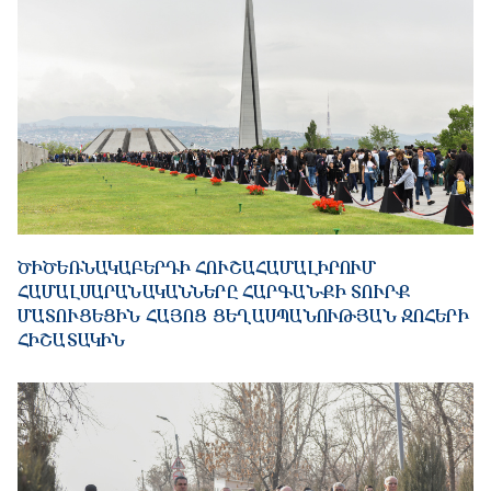
ԾԻԾԵՌՆԱԿԱԲԵՐԴԻ ՀՈՒՇԱՀԱՄԱԼԻՐՈՒՄ
ՀԱՄԱԼՍԱՐԱՆԱԿԱՆՆԵՐԸ ՀԱՐԳԱՆՔԻ ՏՈՒՐՔ
ՄԱՏՈՒՑԵՑԻՆ ՀԱՅՈՑ ՑԵՂԱՍՊԱՆՈՒԹՅԱՆ ԶՈՀԵՐԻ
ՀԻՇԱՏԱԿԻՆ