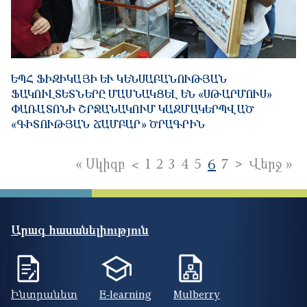
ԵՊՀ ՖԻԶԻԿԱՅԻ ԵՒ ԿԵՆՍԱԲԱՆՈՒԹՅԱՆ Ֆ
ԱԿՈՒԼՏԵՏՆԵՐԸ ՄԱՍՆԱԿՑԵԼ ԵՆ «ՍԹԱՐՄՈՒՍ» Փ
ԱՌԱՏՈՆԻ ՇՐՋԱՆԱԿՈՒՄ ԿԱԶՄԱԿԵՐՊՎԱԾ «
ԳԻՏՈՒԹՅԱՆ ՃԱՄԲԱՐ» ԾՐԱԳՐԻՆ
Pagination
Next page
>
First page
Previous page
La
« Սկիզբ
<
1
2
3
4
5
6
7
Վերջ »
Արագ հասանելիություն
Ինտրանետ
E-learning
Mulberry