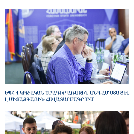
ԵՊՀ 4 ԿՐԹԱԿԱՆ ԾՐԱԳԻՐ ԱՌԱՋԻՆ ԱՆԳԱՄ ՍՏԱՑԵԼ
Է ՄԻՋԱԶԳԱՅԻՆ ՀԱՎԱՏԱՐՄԱԳՐՈՒՄ