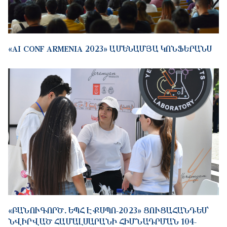
«AI CONF ARMENIA 2023» ԱՄԵՆԱՄՅԱ ԿՈՆՖԵՐԱՆՍ
«ԲԱՆՈՒԳՈՐԾ․ ԵՊՀ ԷՔՍՊՈ-2023» ՑՈՒՑԱՀԱՆԴԵՍ՝
ՆՎԻՐՎԱԾ ՀԱՄԱԼՍԱՐԱՆԻ ՀԻՄՆԱԴՐՄԱՆ 104-