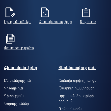
Էլ. դիմումներ
Հեռախոսագիրք
Registrar
Փաստաթղթեր
Footer site information
Հիմնական էջեր
Տեղեկատվություն
Ընդունելություն
Հաճախ տրվող հարցեր
Կրթություն
Թափուր հաստիքներ
Գիտություն
Կրթական ծրագրերի
որոնում
Նորություններ
Դիմորդներին