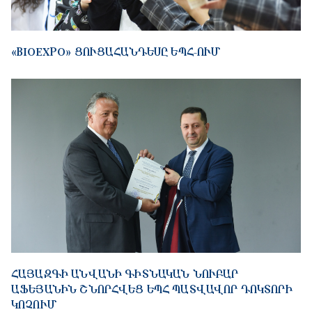
«BIOEXPO» ՑՈՒՑԱՀԱՆԴԵՍԸ ԵՊՀ-ՈՒՄ
ՀԱՅԱԶԳԻ ԱՆՎԱՆԻ ԳԻՏՆԱԿԱՆ ՆՈՒԲԱՐ
ԱՖԵՅԱՆԻՆ ՇՆՈՐՀՎԵՑ ԵՊՀ ՊԱՏՎԱՎՈՐ ԴՈԿՏՈՐԻ
ԿՈՉՈՒՄ