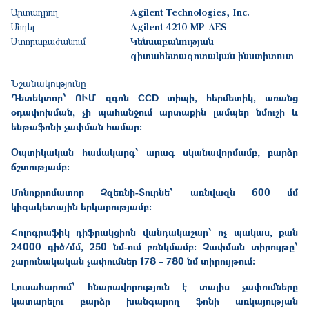
Արտադրող
Agilent Technologies, Inc.
Մոդել
Agilent 4210 MP-AES
Ստորաբաժանում
Կենսաբանության
գիտահետազոտական ինստիտուտ
Նշանակությունը
Դետեկտոր՝ ՈՒՄ զգոն CCD տիպի, հերմետիկ, առանց
օդափոխման, չի պահանջում արտաքին լամպեր նմուշի և
ենթաֆոնի չափման համար։
Օպտիկական համակարգ՝ արագ սկանավորմամբ, բարձր
ճշտությամբ։
Մոնոքրոմատոր Չզեռնի-Տուրնե՝ առնվազն 600 մմ
կիզակետային երկարությամբ։
Հոլոգրաֆիկ դիֆրակցիոն վանդակաշար՝ ոչ պակաս, քան
24000 գիծ/մմ, 250 նմ-ում բռնկմամբ։ Չափման տիրույթը՝
շարունակական չափումներ 178 – 780 նմ տիրույթում։
Լուսահարում՝ հնարավորություն է տալիս չափումները
կատարելու բարձր խանգարող ֆոնի առկայության