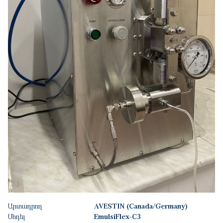
Արտադրող
AVESTIN (Canada/Germany)
Մոդել
EmulsiFlex-C3