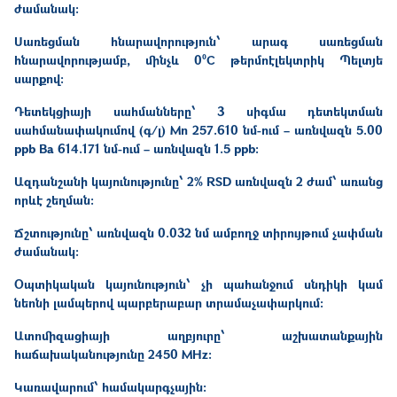
ժամանակ։
Սառեցման հնարավորություն՝ արագ սառեցման
հնարավորությամբ, մինչև
0ºC
թերմոէլեկտրիկ Պելտյե
սարքով։
Դետեկցիայի սահմանները՝ 3 սիգմա դետեկտման
սահմանափակումով (գ/լ) Mn 257.610 նմ-ում – առնվազն 5.00
ppb Ba 614.171 նմ-ում – առնվազն 1.5 ppb։
Ազդանշանի կայունությունը՝ 2% RSD առնվազն 2 ժամ՝ առանց
որևէ շեղման։
Ճշտությունը՝ առնվազն 0.032 նմ ամբողջ տիրույթում չափման
ժամանակ։
Օպտիկական կայունություն՝ չի պահանջում սնդիկի կամ
նեոնի լամպերով պարբերաբար տրամաչափարկում։
Ատոմիզացիայի աղբյուրը՝ աշխատանքային
հաճախականությունը 2450 MHz։
Կառավարում՝ համակարգչային։