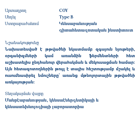
Արտադրող
COY
Մոդել
Type B
Ստորաբաժանում
Կենսաբանության
գիտահետազոտական ինստիտուտ
Նշանակությունը
Նախատեսված է թթվածնի նկատմամբ զգայուն նյութերի,
օրգանիզմների կամ
առանձին ֆերմենտների հետ
աշխատելիս ընդհանուր վերահսկման և մեկուսացման համար:
Այն հետազոտողներին թույլ է տալիս հեշտությամբ մշակել և
ուսումնասիրել նմուշները` առանց մթնոլորտային
թթվածնի
առկայության
:
Տեղակայման վայրը
Մանրէաբանության, կենսաէներգետիկայի և
կենսատեխնոլոգիայի լաբորատորիա