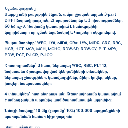
Նշանակությունը
Սարքը ունի թաչսքրին էկրան, ամբողջական արյան 3-part
DIFF հնարավորություն, 21 պարամետրեր և 3 հիստոգրամներ,
60 նմուշ/ժ: Չափումը կատարվում է հեմոգլոբինի
կոլորիմետրի որոշման եղանակով և Կուլտերի սկզբունքով։
Պարամետրերը՝ WBC, LY#, MID#, GR#, LY%, MID%, GR%, RBC,
HGB, HCT, MCV, MCH, MCHC, RDW-SD, RDW-CV, PLT, MPV,
PDW, PCT, P-LCR, P-LCC։
Հիստոգրամներ՝ 3 հատ, ներառյալ WBC, RBC, PLT 12,
նախապես ծրագրավորված կենդանիների տեսակներ,
ներառյալ շնազգիներ, կատվազգիներ, ձիեր, կովեր, մկներ,
խոզեր, նապաստակներ։
4 տեսակներ՝ ըստ ընտրության։ Թեստավորումը կատարվում
է ամբողջական արյունից կամ ծայրամասային արյունից։
Նմուշի ծավալը՝ 10 մկլ (շեղումը՝ 10%) 100․000 արդյունքների
պահպանման համար հիշողություն։
Տեղակայման վայրը