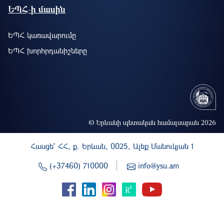
ԵՊՀ-ի մասին
ԵՊՀ կառավարումը
ԵՊՀ խորհրդանիշները
© Երևանի պետական համալսարան 2026
Հասցե` ՀՀ, ք. Երևան, 0025, Ալեք Մանուկյան 1
(+37460) 710000
info@ysu.am