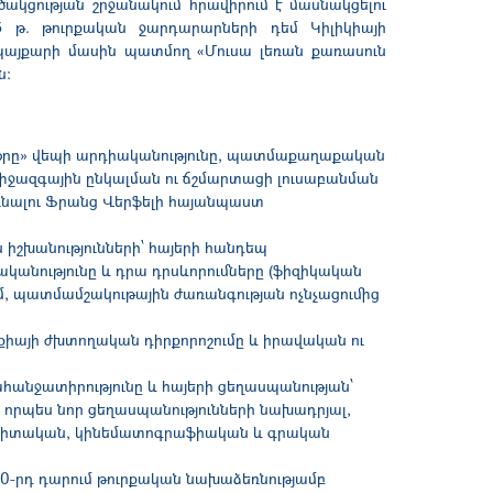
ակցության շրջանակում հրավիրում է մասնակցելու
 թ. թուրքական ջարդարարների դեմ Կիլիկիայի
 պայքարի մասին պատմող «Մուսա լեռան քառասուն
ն։
ն օրը» վեպի արդիականությունը, պատմաքաղաքական
միջազգային ընկալման ու ճշմարտացի լուսաբանման
ռնալ
ու
Ֆրանց Վերֆելի հայանպաստ
 իշխանությունների՝ հայերի հանդեպ
նությունը և դրա դրսևորումները (ֆիզիկական
ւմ, պատմամշակութային ժառանգության ոչնչացումից
րքիայի ժխտողական դիրքորոշումը և իրավական ու
հանջատիրությունը և հայերի ցեղասպանության՝
որպես նոր ցեղասպանությունների նախադրյալ,
ագիտական, կինեմատոգրաֆիական և գրական
20-րդ դարում թուրքական նախաձեռնությամբ