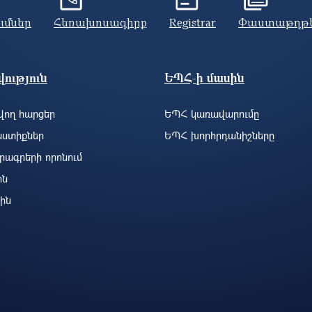
ումներ
Հեռախոսագիրք
Registrar
Փաստաթղթ
ություն
ԵՊՀ-ի մասին
ող հարցեր
ԵՊՀ կառավարումը
ստիքներ
ԵՊՀ խորհրդանիշները
րագրերի որոնում
ին
ին