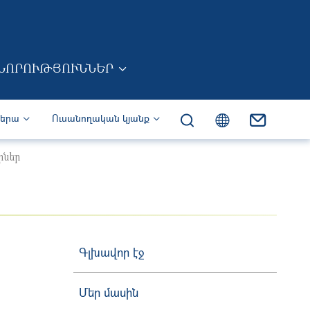
ՆՈՐՈՒԹՅՈՒՆՆԵՐ
իերա
Ուսանողական կյանք
րներ
Գլխավոր էջ
Մեր մասին