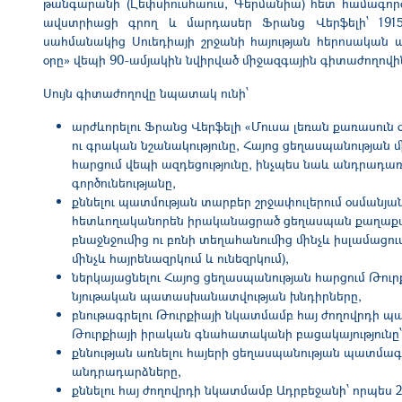
թանգարանի
(
Լեփսիուսհաուս,
Գերմանիա)
հետ
համագործ
ավստրիացի գրող և մարդասեր Ֆրանց Վերֆելի՝ 1915
սահմանակից Սուեդիայի շրջանի հայության հերոսական
օրը» վեպի 90-ամյակին նվիրված միջազգային գիտաժողովի
Սույն գիտաժողովը նպատակ ունի՝
արժևորելու Ֆրանց Վերֆելի «Մուսա լեռան քառասու
ու գրական նշանակությունը, Հայոց ցեղասպանության 
հարցում վեպի ազդեցությունը, ինչպես նաև անդրադա
գործունեությանը,
քննելու պատմության տարբեր շրջափուլերում օսմանյան
հետևողականորեն իրականացրած ցեղասպան քաղաքակա
բնաջնջումից ու բռնի տեղահանումից մինչև իսլամացո
մինչև հայրենազրկում և ունեզրկում),
ներկայացնելու Հայոց ցեղասպանության հարցում Թու
նյութական պատասխանատվության խնդիրները,
բնութագրելու Թուրքիայի նկատմամբ հայ ժողովրդի պա
Թուրքիայի իրական գնահատականի բացակայությունը՝ 
քննության առնելու հայերի ցեղասպանության պատմ
անդրադարձները,
քննելու հայ ժողովրդի նկատմամբ Ադրբեջանի՝ որպես 