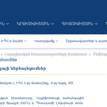
Skip to main content
ՒՆ
ԿՐԹՈՒԹՅՈՒՆ
ԳԻՏՈՒԹՅՈՒՆ
ION (ARM)
Secondary navigation (Arm)
ԵՊՀ-ի մասին
Կառուցվածք
Շրջանավարտներ և կար
Հայագիտական հետազոտությունների ինստիտուտ
Սեմինա
այեցումներ
կայի ներհայեցումներ
ուկյան 1, ԵՊՀ 2-րդ մասնաշենք, 4-րդ հարկ, 401
ան ինստիտուտը, Կալիֆոռնիայի նահանգային
ների ծրագրի (ԱՄՆ) և Պոտսդամի Լեփսիուսի
տուն-