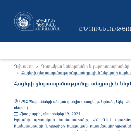
ԸՆԴՈՒՆԵԼՈՒԹՅՈ
MAIN NAVIGAT
Գլխավոր
Գիտական կենտրոններ և լաբորատորիաներ
Հայերի ցեղասպանությունը. անցյալի և ներկայի ներհ
Հայերի ցեղասպանությունը. անցյալի և ներ
ԵՊՀ Պալեանների անվան դահլիճ (հասցե՝ ք. Երևան, Ալեք Ման
սենյակ)
Հինգշաբթի, սեպտեմբեր 19, 2024
Երևանի պետական համալսարանը, ՀՀ ԳԱԱ պատմությ
համալսարանի Նորթրիջի հայկական ուսումնասիրություն