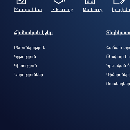
Ինտրանետ
E-learning
Mulberry
Էլ. դիմ
Footer site information
Հիմնական էջեր
Տեղեկատվ
Ընդունելություն
Հաճախ տրվ
Կրթություն
Թափուր հա
Գիտություն
Կրթական ծ
Նորություններ
Դիմորդներ
Ուսանողներ