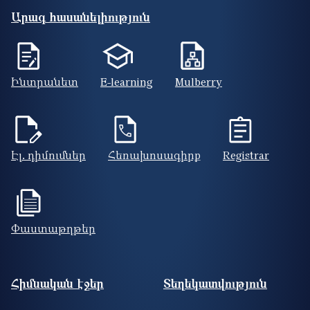
Արագ հասանելիություն
Ինտրանետ
E-learning
Mulberry
Էլ. դիմումներ
Հեռախոսագիրք
Registrar
Փաստաթղթեր
Footer site information
Հիմնական էջեր
Տեղեկատվություն