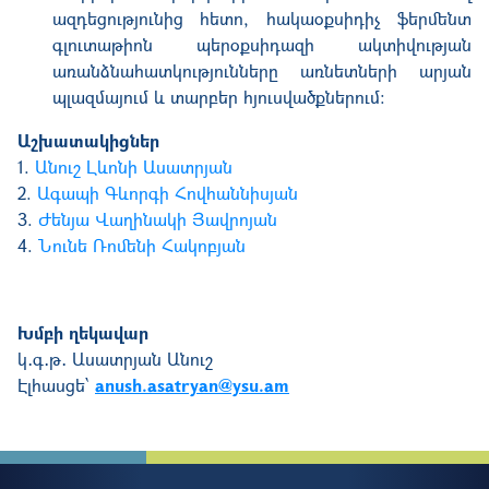
ազդեցությունից հետո, հակաօքսիդիչ ֆերմենտ
գլուտաթիոն պերօքսիդազի ակտիվության
առանձնահատկությունները առնետների արյան
պլազմայում և տարբեր հյուսվածքներում։
Աշխատակիցներ
1.
Անուշ Լևոնի Ասատրյան
2.
Ագապի Գևորգի Հովհաննիսյան
3.
Ժենյա Վաղինակի Յավրոյան
4.
Նունե Ռոմենի Հակոբյան
Խմբի ղեկավար
կ․գ․թ․ Ասատրյան Անուշ
Էլհասցե՝
anush.asatryan@ysu.am