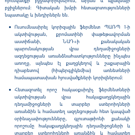
հյուսվածքի բջջակորիզներում, արյան և պլազմայի
բջիջներում։ Գիտական խմբի հետազոտությունների
նպատակը և խնդիրներն են.
Ուսումնասիրել կորիզային ֆերմենտ ՊԱՌՊ 1-ի
ակտիվության, քրոմատինի փաթեթավորման
աստիճանի, ՆԱԴ+ի քանակական
պարունակության վրա դեղամիջոցների
ազդեցության առանձնահատկությունները ինչպես
առողջ, այնպես էլ քաղցկեղով և շաքարային
դիաբետով (հիպերգլիկեմիա) առնետների
համապատասխան հյուսվածքների կորիզներում։
Հետազոտել որոշ հակաօքսիդիչ ֆերմենտների
ակտիվության վրա հակաքաղցկեղային
դեղամիջոցների և տարբեր ստերոիդների
առանձին և համատեղ ազդեցության հետ կապված
օրինաչափությունները, գլուտաթիոնի քանակի
որոշումը հակաքաղցկեղային դեղամիջոցների և
տարբեր ստերոիդների առանձին և համատեղ