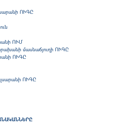
լսարանի ՈՒԳԸ
ուն
րանի ՈՒՄ
րախանի մասնաճյուղի ՈՒԳԸ
րանի ՈՒԳԸ
լսարանի ՈՒԳԸ
ԱՆԱԿԱՆՆԵՐԸ