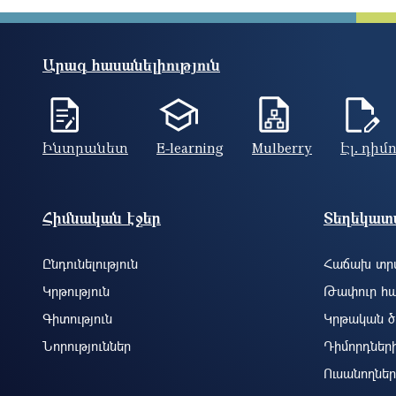
Արագ հասանելիություն
Ինտրանետ
E-learning
Mulberry
Էլ. դիմ
Footer site information
Հիմնական էջեր
Տեղեկատվ
Ընդունելություն
Հաճախ տրվ
Կրթություն
Թափուր հա
Գիտություն
Կրթական ծ
Նորություններ
Դիմորդներ
Ուսանողներ