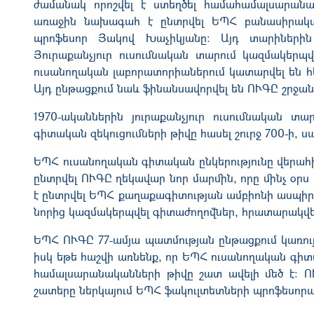
ժամանակ որոշվել է ստեղծել համահամալսարանա
առաջին նախագահ է ընտրվել ԵՊՀ բանասիրական 
պրոֆեսոր Յակով Խաչիկյանը: Այդ տարիներին
Յուրաքանչյուր ուսումնական տարում կազմակերպ
ուսանողական լաբորատորիաներում
կա
տարվել են 
Այդ ընթացքում նաև ֆինանսավորվել են ՈՒԳԸ շրջա
1970-ականներին յուրաքանչյուր ուսումնական 
գիտական զեկուցումների թիվը հասել շուրջ 700-ի, 
ԵՊՀ ուսանողական գիտական ընկերությունը վերահիմն
ընտրվել ՈՒԳԸ ղեկավար նոր մարմին, որը մինչ օրս
է ընտրվել ԵՊՀ քաղաքագիտության ամբիոնի ասպիրանտ
նորից կազմակերպվել գիտաժողովներ, հրատարակվել
ԵՊՀ ՈՒԳԸ 77-ամյա պատմության ընթացքում
կառու
իսկ եթե հաշվի առնենք, որ ԵՊՀ ուսանողական գիտ
համալսարանականների թիվը շատ ավելի մեծ է: Ո
շատերը ներկայում ԵՊՀ ֆակուլտետների պրոֆեսոր