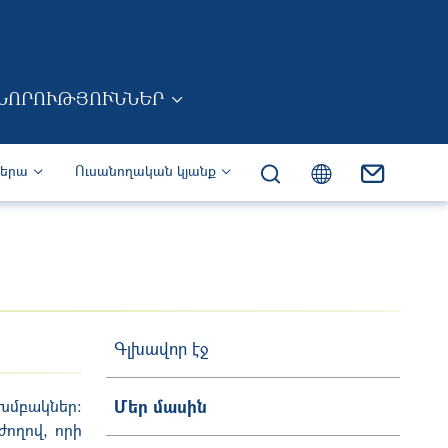
ՆՈՐՈՒԹՅՈՒՆՆԵՐ
իերա
Ուսանողական կյանք
Գլխավոր էջ
խմբակներ։
Մեր մասին
ժողով, որի