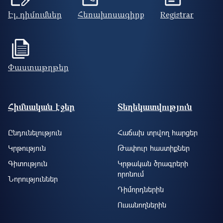
Էլ. դիմումներ
Հեռախոսագիրք
Registrar
Փաստաթղթեր
Footer site information
Հիմնական էջեր
Տեղեկատվություն
Ընդունելություն
Հաճախ տրվող հարցեր
Կրթություն
Թափուր հաստիքներ
Գիտություն
Կրթական ծրագրերի
որոնում
Նորություններ
Դիմորդներին
Ուսանողներին