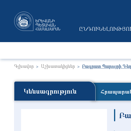
ԸՆԴՈՒՆԵԼՈՒԹՅՈ
MAIN NAVIGAT
Գլխավոր
Աշխատակիցներ
Բագրատ Պարույրի Գե
Կենսագրություն
Հրապարակ
Բա