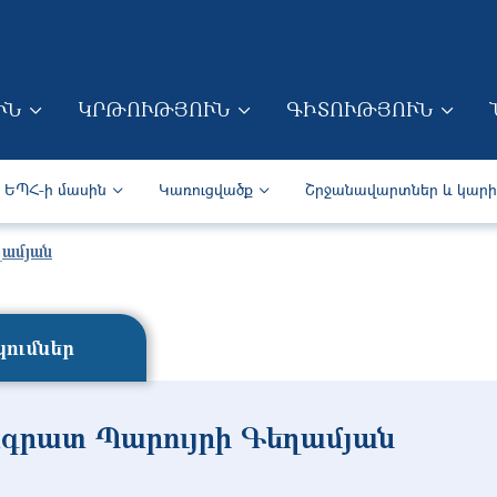
Skip to main content
ՒՆ
ԿՐԹՈՒԹՅՈՒՆ
ԳԻՏՈՒԹՅՈՒՆ
ION (ARM)
Secondary navigation (Arm)
ԵՊՀ-ի մասին
Կառուցվածք
Շրջանավարտներ և կար
ղամյան
ումներ
գրատ Պարույրի Գեղամյան