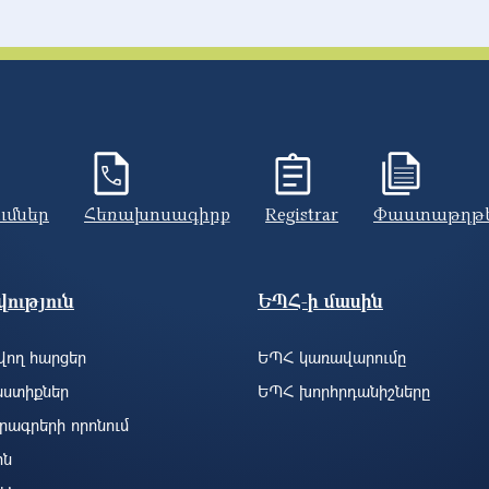
ումներ
Հեռախոսագիրք
Registrar
Փաստաթղթ
ություն
ԵՊՀ-ի մասին
ող հարցեր
ԵՊՀ կառավարումը
ստիքներ
ԵՊՀ խորհրդանիշները
րագրերի որոնում
ին