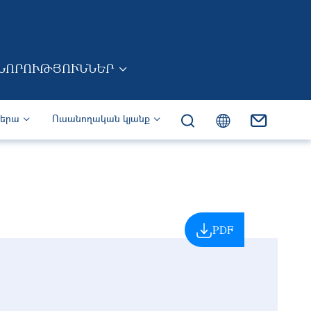
ՆՈՐՈՒԹՅՈՒՆՆԵՐ
իերա
Ուսանողական կյանք
PDF