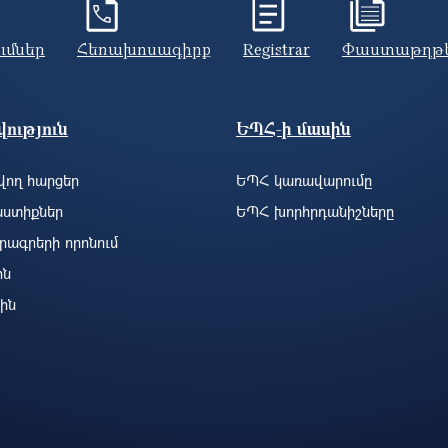
ումներ
Հեռախոսագիրք
Registrar
Փաստաթղթ
ություն
ԵՊՀ-ի մասին
ող հարցեր
ԵՊՀ կառավարումը
ստիքներ
ԵՊՀ խորհրդանիշները
րագրերի որոնում
ին
ին