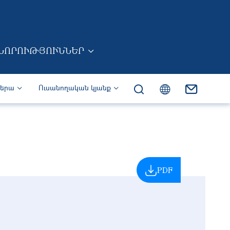
ՆՈՐՈՒԹՅՈՒՆՆԵՐ
իերա
Ուսանողական կյանք
PDF