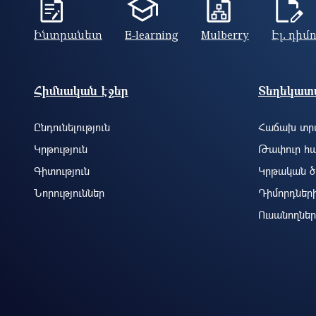
Ինտրանետ
E-learning
Mulberry
Էլ. դիմ
Footer site information
Հիմնական էջեր
Տեղեկատվ
Ընդունելություն
Հաճախ տրվ
Կրթություն
Թափուր հա
Գիտություն
Կրթական ծ
Նորություններ
Դիմորդներ
Ուսանողներ