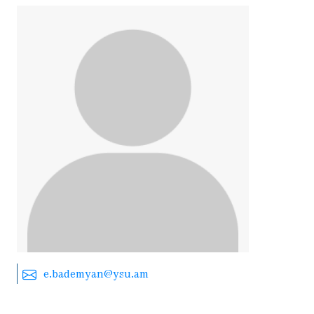
e.bademyan@ysu.am