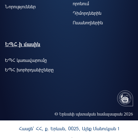
որոնում
Նորություններ
Դիմորդներին
Ուսանողներին
ԵՊՀ-ի մասին
ԵՊՀ կառավարումը
ԵՊՀ խորհրդանիշները
© Երևանի պետական համալսարան 2026
Հասցե` ՀՀ, ք. Երևան, 0025, Ալեք Մանուկյան 1